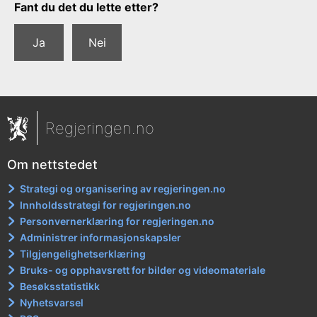
Tilbakemeldingsskjema
Fant du det du lette etter?
Ja
Nei
Regjeringen.no
Om nettstedet
Strategi og organisering av regjeringen.no
Innholdsstrategi for regjeringen.no
Personvernerklæring for regjeringen.no
Administrer informasjonskapsler
Tilgjengelighetserklæring
Bruks- og opphavsrett for bilder og videomateriale
Besøksstatistikk
Nyhetsvarsel