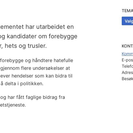
TEM
Val
tementet har utarbeidet en
re og kandidater om forebygge
, hets og trusler.
KONT
Komm
å forebygge og håndtere hatefulle
E-pos
Telef
nt gjennom flere undersøkelser at
Adres
lever hendelser som kan bidra til
Besøk
å delta i politikken.
og har fått faglige bidrag fra
hetstjeneste.