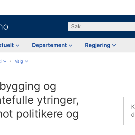
no
Søk
ktuelt
Departement
Regjering
i
Valg
ebygging og
tefulle ytringer,
K
mot politikere og
d