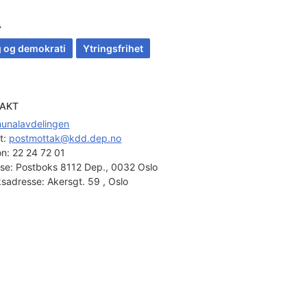
A
g og demokrati
Ytringsfrihet
AKT
unalavdelingen
t: 
postmottak@kdd.dep.no
on:
22 24 72 01
se:
Postboks 8112 Dep., 0032 Oslo
sadresse:
Akersgt. 59 , Oslo