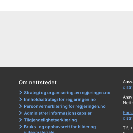
Ansva
Om nettstedet
distr
Strategi og organisering av regjeringen.no
Ansva
Innholdsstrategi for regjeringen.no
Nett
Personvernerklæring for regjeringen.no
Pers
Administrer informasjonskapsler
dist
Tilgjengelighetserklæring
Bruks- og opphavsrett for bilder og
Tlf. 
videomateriale