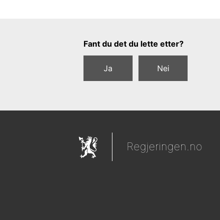
Tilbakemeldingsskjema
Fant du det du lette etter?
Ja
Nei
Regjeringen.no