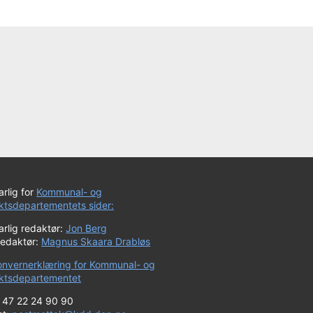
rlig for
Kommunal- og
iktsdepartementets sider:
rlig redaktør:
Jon Berg
redaktør:
Magnus Skaara Drabløs
onvernerklæring for Kommunal- og
riktsdepartementet
+ 47 22 24 90 90