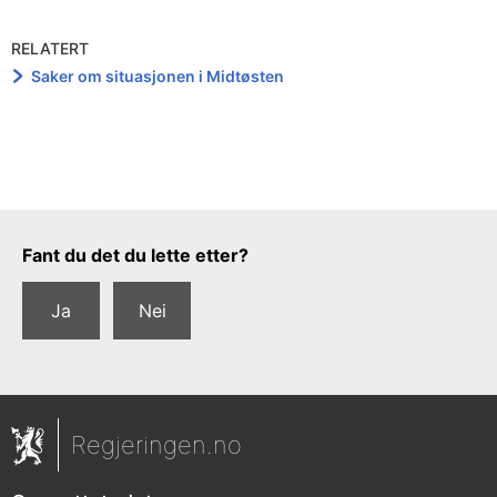
RELATERT
Saker om situasjonen i Midtøsten
Tilbakemeldingsskjema
Fant du det du lette etter?
Ja
Nei
Regjeringen.no