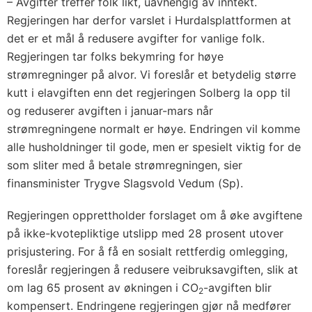
– Avgifter treffer folk likt, uavhengig av inntekt.
Regjeringen har derfor varslet i Hurdalsplattformen at
det er et mål å redusere avgifter for vanlige folk.
Regjeringen tar folks bekymring for høye
strømregninger på alvor. Vi foreslår et betydelig større
kutt i elavgiften enn det regjeringen Solberg la opp til
og reduserer avgiften i januar-mars når
strømregningene normalt er høye. Endringen vil komme
alle husholdninger til gode, men er spesielt viktig for de
som sliter med å betale strømregningen, sier
finansminister Trygve Slagsvold Vedum (Sp).
Regjeringen opprettholder forslaget om å øke avgiftene
på ikke-kvotepliktige utslipp med 28 prosent utover
prisjustering. For å få en sosialt rettferdig omlegging,
foreslår regjeringen å redusere veibruksavgiften, slik at
om lag 65 prosent av økningen i CO
-avgiften blir
2
kompensert. Endringene regjeringen gjør nå medfører