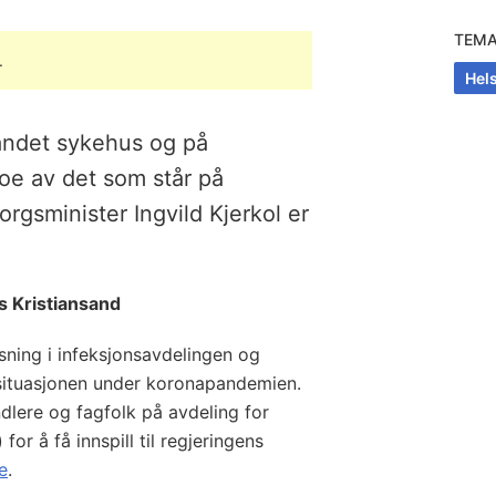
TEM
.
Hel
andet sykehus og på
oe av det som står på
rgsminister Ingvild Kjerkol er
s Kristiansand
sning i infeksjonsavdelingen og
 situasjonen under koronapandemien.
dlere og fagfolk på avdeling for
or å få innspill til regjeringens
e
.