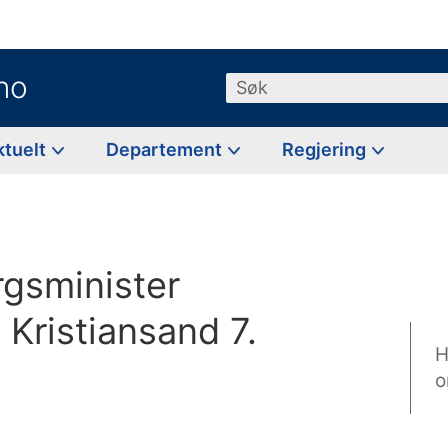
no
Søk
ktuelt
Departement
Regjering
gsminister
l Kristiansand 7.
H
o