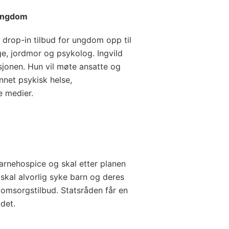
 ungdom
 drop-in tilbud for ungdom opp til
ge, jordmor og psykolog. Ingvild
sjonen. Hun vil møte ansatte og
net psykisk helse,
e medier.
arnehospice og skal etter planen
 skal alvorlig syke barn og deres
ig omsorgstilbud. Statsråden får en
budet.