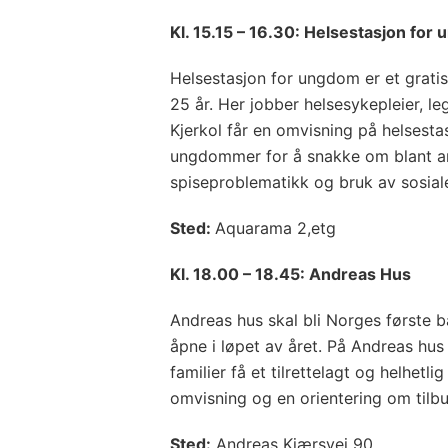
Kl.
15.15 – 16.30: Helsestasjon for
Helsestasjon for ungdom er et gratis
25 år. Her jobber helsesykepleier, le
Kjerkol får en omvisning på helsesta
ungdommer for å snakke om blant an
spiseproblematikk og bruk av sosial
St
ed:
Aquarama 2,etg
Kl.
18.00 – 18.45: Andreas Hus
Andreas hus skal bli Norges første b
åpne i løpet av året. På Andreas hus
familier få et tilrettelagt og helhetl
omvisning og en orientering om til
Sted:
Andreas Kjærsvei 90