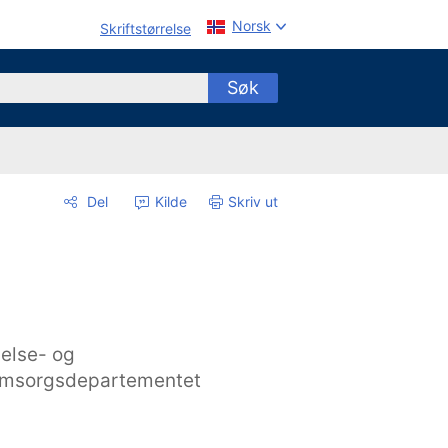
Norsk
Skriftstørrelse
Søk
Del
Kilde
Skriv ut
else- og
msorgsdepartementet