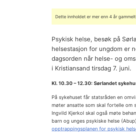
Dette innholdet er mer enn 4 år gammelt
Psykisk helse, besøk på Sørl
helsestasjon for ungdom er n
dagsorden når helse- og omso
i Kristiansand tirsdag 7. juni.
Kl. 10.30 – 12.30: Sørlandet sykehu
På sykehuset får statsråden en omvi
møter ansatte som skal fortelle om
Ingvild Kjerkol skal også møte behan
barn og unges psykiske helse (Abup) f
opptrappingsplanen for psykisk hels