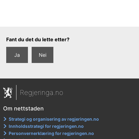
Tilbakemeldingsskjema
Fant du det du lette etter?
Ja
Nei
Regjeringa.no
Om nettstaden
Strategi og organisering av regjeringen.no
Innholdsstrategi for regjeringen.no
Personvernerklæring for regjeringen.no