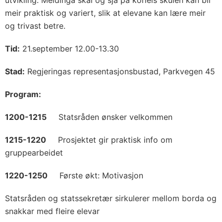
utvikling. Meldinga skal òg sjå på korleis skulen kan bli
meir praktisk og variert, slik at elevane kan lære meir
og trivast betre.
Tid:
21.september 12.00-13.30
Stad:
Regjeringas representasjonsbustad, Parkvegen 45
Program:
1200-1215
Statsråden ønsker velkommen
1215-1220
Prosjektet gir praktisk info om
gruppearbeidet
1220-1250
Første økt: Motivasjon
Statsråden og statssekretær sirkulerer mellom borda og
snakkar med fleire elevar