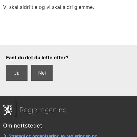
Vi skal aldri tie og vi skal aldri glemme.
Tilbakemeldingsskjema
Fant du det du lette etter?
Ja
Nei
Regjeringen.no
Om nettstedet
Strategi og organisering av regjeringen.no