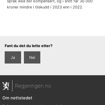
språk ikke blir kompensert, og i snitt får 30 000
kroner mindre i tilskudd i 2023 enn i 2022.
Tilbakemeldingsskjema
Fant du det du lette etter?
Ja
Nei
Regjeringen.no
Om nettstedet