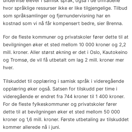
undervise elever i samisk språk, også i de områdene
hvor språklige ressurser ikke er like tilgjengelige. Tilbud
som språksamlinger og fjernundervisning har en
kostnad som vi nå får kompensert bedre, sier Brenna.
For de fleste kommuner og privatskoler fører dette til at
bevilgningen øker et sted mellom 10 000 kroner og 2,2
mill. kroner. Aller størst økning er det i Oslo, Kautokeino
og Tromsø, de vil få utbetalt om lag 2 mill. kroner mer
hver.
Tilskuddet til opplæring i samisk språk i videregående
opplæring øker også. Satsen for tilskudd per time i
videregående er endret fra 744 kroner til 1 400 kroner.
For de fleste fylkeskommuner og privatskoler fører
dette til at bevilgningen øker et sted mellom 50 000
kroner og 1,6 mill. kroner. Første utbetaling av tilskuddet
kommer allerede nå i juni.