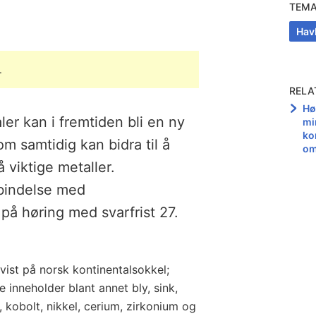
TEM
Hav
.
RELA
Hø
er kan i fremtiden bli en ny
mi
ko
om samtidig kan bidra til å
om
 viktige metaller.
bindelse med
å høring med svarfrist 27.
vist på norsk kontinentalsokkel;
 inneholder blant annet bly, sink,
n, kobolt, nikkel, cerium, zirkonium og