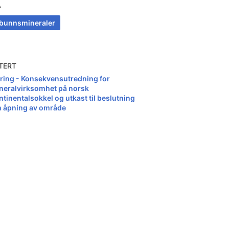
A
bunnsmineraler
TERT
ring - Konsekvensutredning for
neralvirksomhet på norsk
ntinentalsokkel og utkast til beslutning
 åpning av område