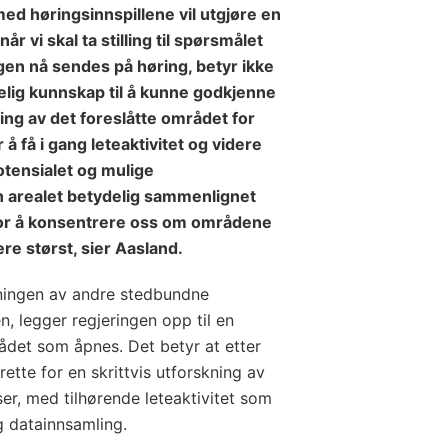
 høringsinnspillene vil utgjøre en
r vi skal ta stilling til spørsmålet
en nå sendes på høring, betyr ikke
kkelig kunnskap til å kunne godkjenne
ing av det foreslåtte området for
 å få i gang leteaktivitet og videre
tensialet og mulige
nn arealet betydelig sammenlignet
or å konsentrere oss om områdene
ære størst, sier Aasland.
ltningen av andre stedbundne
n, legger regjeringen opp til en
mrådet som åpnes. Det betyr at etter
 rette for en skrittvis utforskning av
ser, med tilhørende leteaktivitet som
g datainnsamling.