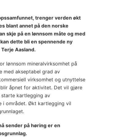
slippssamfunnet, trenger verden økt
nnes blant annet på den norske
 kan skje på en lønnsom måte og med
 kan dette bli en spennende ny
r Terje Aasland.
 for lønnsom mineralvirksomhet på
je med akseptabel grad av
 kommersiell virksomhet og utnyttelse
ir åpnet for aktivitet. Det vil gjøre
 starte kartlegging av
 i området. Økt kartlegging vil
grunnlaget.
å sender på høring er en
psgrunnlag.