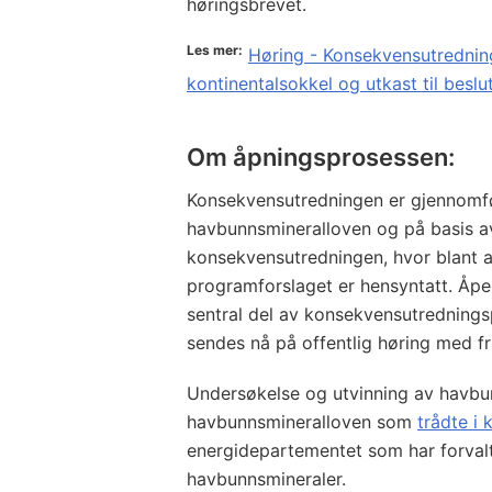
høringsbrevet.
Les mer:
Høring - Konsekvensutrednin
kontinentalsokkel og utkast til bes
Om åpningsprosessen:
Konsekvensutredningen er gjennomfør
havbunnsmineralloven og på basis av
konsekvensutredningen, hvor blant 
programforslaget er hensyntatt. Åpe
sentral del av konsekvensutredning
sendes nå på offentlig høring med fr
Undersøkelse og utvinning av havbun
havbunnsmineralloven som
trådte i k
energidepartementet som har forvalt
havbunnsmineraler.