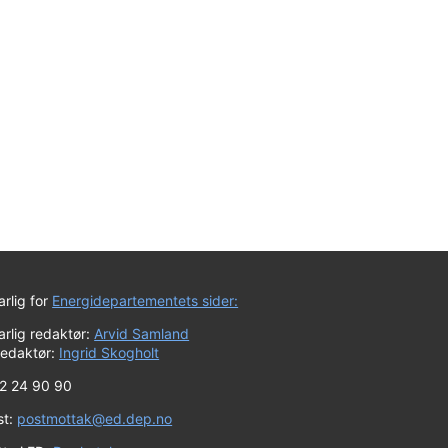
rlig for
Energidepartementets sider:
rlig redaktør:
Arvid Samland
redaktør:
Ingrid Skogholt
 22 24 90 90
st:
postmottak@ed.dep.no