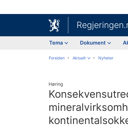
Regjeringen.
Tema
Dokument
A
Forsiden
Aktuelt
Nyheter
Høring
Konsekvensutred
mineralvirksomh
kontinentalsokk