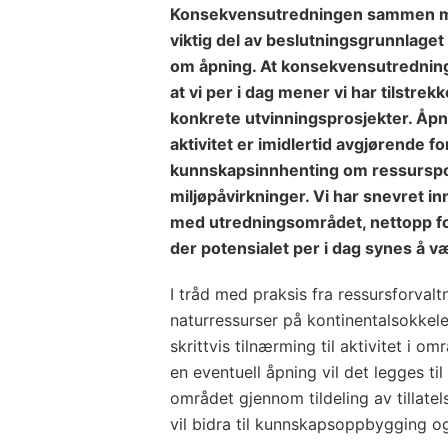
Konsekvensutredningen sammen med
viktig del av beslutningsgrunnlaget nå
om åpning. At konsekvensutredning
at vi per i dag mener vi har tilstre
konkrete utvinningsprosjekter. Åpn
aktivitet er imidlertid avgjørende for
kunnskapsinnhenting om ressurspo
miljøpåvirkninger. Vi har snevret i
med utredningsområdet, nettopp f
der potensialet per i dag synes å v
I tråd med praksis fra ressursforva
naturressurser på kontinentalsokkele
skrittvis tilnærming til aktivitet i o
en eventuell åpning vil det legges til
området gjennom tildeling av tillatel
vil bidra til kunnskapsoppbygging o