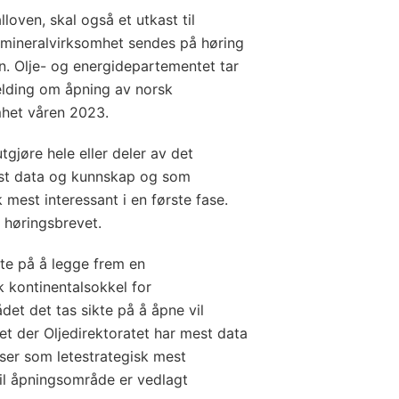
oven, skal også et utkast til
 mineralvirksomhet sendes på høring
 Olje- og energidepartementet tar
elding om åpning av norsk
mhet våren 2023.
tgjøre hele eller deler av det
est data og kunnskap og som
 mest interessant i en første fase.
 høringsbrevet.
kte på å legge frem en
 kontinentalsokkel for
et det tas sikte på å åpne vil
et der Oljedirektoratet har mest data
ser som letestrategisk mest
 til åpningsområde er vedlagt