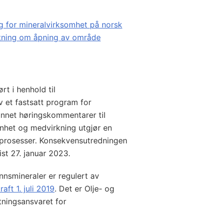
g for mineralvirksomhet på norsk
lutning om åpning av område
t i henhold til
 et fastsatt program for
annet høringskommentarer til
nhet og medvirkning utgjør en
sprosesser. Konsekvensutredningen
ist 27. januar 2023.
nsmineraler er regulert av
raft 1. juli 2019
. Det er Olje- og
ningsansvaret for