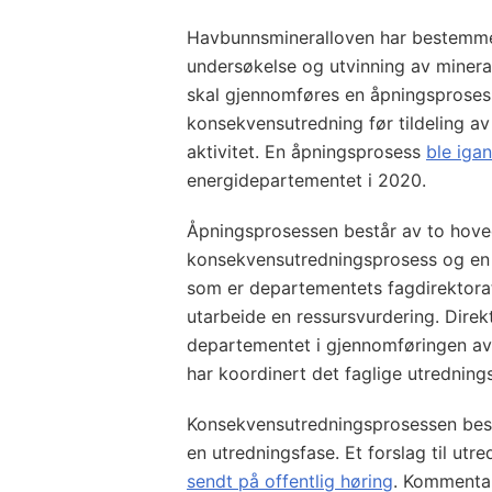
Havbunnsmineralloven har bestemme
undersøkelse og utvinning av minera
skal gjennomføres en åpningsproses
konsekvensutredning før tildeling av 
aktivitet. En åpningsprosess
ble iga
energidepartementet i 2020.
Åpningsprosessen består av to hove
konsekvensutredningsprosess og en r
som er departementets fagdirektorat
utarbeide en ressursvurdering. Direk
departementet i gjennomføringen a
har koordinert det faglige utredning
Konsekvensutredningsprosessen best
en utredningsfase. Et forslag til ut
sendt på offentlig høring
. Kommentar