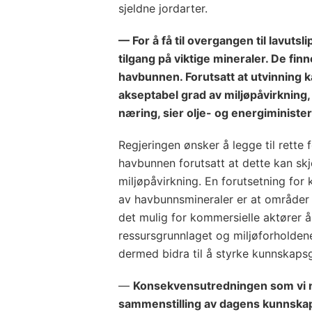
sjeldne jordarter.
— For å få til overgangen til lavut
tilgang på viktige mineraler. De fi
havbunnen. Forutsatt at utvinning
akseptabel grad av miljøpåvirkning,
næring, sier olje- og energiministe
Regjeringen ønsker å legge til rette
havbunnen forutsatt at dette kan sk
miljøpåvirkning. En forutsetning for
av havbunnsmineraler er at områder bl
det mulig for kommersielle aktører å
ressursgrunnlaget og miljøforholdene
dermed bidra til å styrke kunnskaps
—
Konsekvensutredningen som vi n
sammenstilling av dagens kunnska