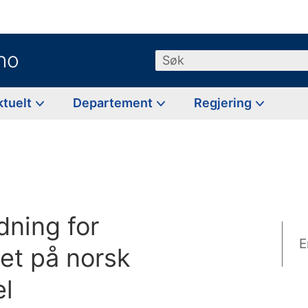
no
Søk
ktuelt
Departement
Regjering
ning for
E
et på norsk
el