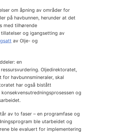
lser om åpning av områder for
ler på havbunnen, herunder at det
s med tilhørende
tillatelser og igangsetting av
ngsatt
av Olje- og
ddeler: en
essursvurdering. Oljedirektoratet,
 for havbunnsmineraler, skal
toratet har også bistått
v konsekvensutredningsprosessen og
sarbeidet.
år av to faser – en programfase og
redningsprogram ble utarbeidet og
ene ble evaluert for implementering