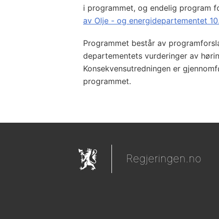
i programmet, og endelig program 
av Olje - og energidepartementet 1
Programmet består av programforsla
departementets vurderinger av hør
Konsekvensutredningen er gjennomfør
programmet.
Regjeringen.no