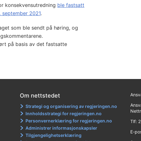
for konsekvensutredning
ble fastsatt
0. september 2021
.
get som ble sendt på høring, og
ingskommentarene.
t på basis av det fastsatte
Ansva
Om nettstedet
Ansva
Strategi og organisering av regjeringen.no
Nett
Innholdsstrategi for regjeringen.no
Personvernerklæring for regjeringen.no
Tlf:
Administrer informasjonskapsler
E-po
Tilgjengelighetserklæring