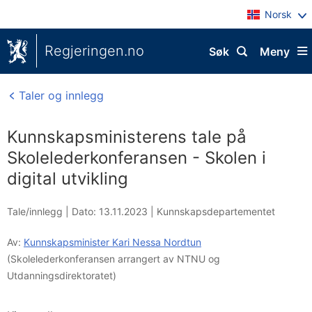
Norsk
Regjeringen.no
Søk
Meny
Taler og innlegg
Kunnskapsministerens tale på
Skolelederkonferansen - Skolen i
digital utvikling
Tale/innlegg |
Dato: 13.11.2023
|
Kunnskapsdepartementet
Av:
Kunnskapsminister Kari Nessa Nordtun
(Skolelederkonferansen arrangert av NTNU og
Utdanningsdirektoratet)