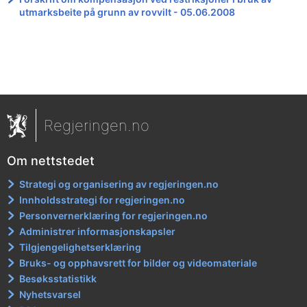
utmarksbeite på grunn av rovvilt - 05.06.2008
Regjeringen.no
Om nettstedet
Strategi og organisering av regjeringen.no
Innholdsstrategi for regjeringen.no
Personvernerklæring for regjeringen.no
Administrer informasjonskapsler
Tilgjengelighetserklæring
Bruks- og opphavsrett for bilder og videomateriale
Besøksstatistikk
Nyhetsvarsel