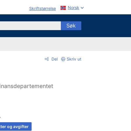
Norsk
Skriftstørrelse
Søk
Del
Skriv ut
inansdepartementet
A
ter og avgifter