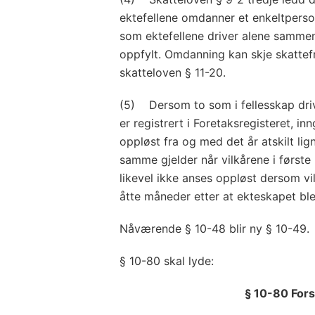
ektefellene omdanner et enkeltperson
som ektefellene driver alene sammen,
oppfylt. Omdanning kan skje skattefri
skatteloven § 11-20.
(5) Dersom to som i fellesskap driv
er registrert i Foretaksregisteret, i
oppløst fra og med det år atskilt lig
samme gjelder når vilkårene i første 
likevel ikke anses oppløst dersom vil
åtte måneder etter at ekteskapet ble
Nåværende § 10-48 blir ny § 10-49.
§ 10-80 skal lyde:
§ 10-80 Fors