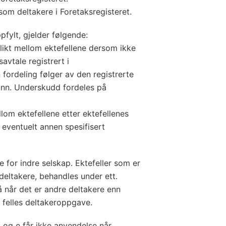
om deltakere i Foretaksregisteret.
pfylt, gjelder følgende:
ikt mellom ektefellene dersom ikke
avtale registrert i
fordeling følger av den registrerte
runn. Underskudd fordeles på
om ektefellene etter ektefellenes
 eventuelt annen spesifisert
for indre selskap. Ektefeller som er
 deltakere, behandles under ett.
 når det er andre deltakere enn
t felles deltakeroppgave.
 og e får ikke anvendelse når