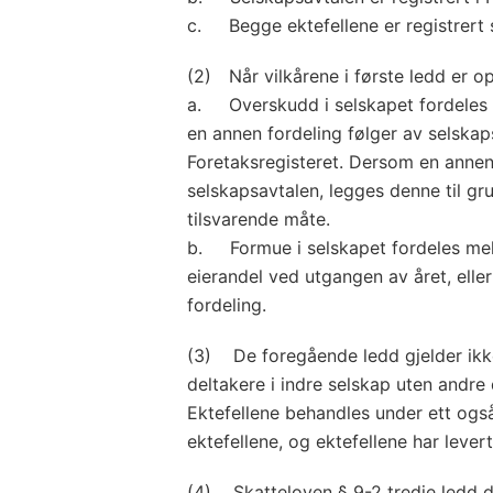
c. Begge ektefellene er registrert s
(2)
Når vilkårene i første ledd er op
a. Overskudd i selskapet fordeles l
en annen fordeling følger av selskaps
Foretaksregisteret. Dersom en annen 
selskapsavtalen, legges denne til g
tilsvarende måte.
b. Formue i selskapet fordeles mell
eierandel ved utgangen av året, eller
fordeling.
(3) De foregående ledd gjelder ikke 
deltakere i indre selskap uten andre
Ektefellene behandles under ett også
ektefellene, og ektefellene har lever
(4) Skatteloven § 9-2 tredje ledd d