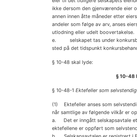
eier til det tidligere selskapets eien
ikke dersom den gjenværende eier ov
annen innen åtte måneder etter eiers
andeler som følge av arv, anses eiers
utlodning eller udelt boovertakelse.
e. selskapet tas under konkursbeh
sted på det tidspunkt konkursbehan
§ 10-48 skal lyde:
§ 10-48 
§ 10-48-1
Ektefeller som selvstendig
(1) Ektefeller anses som selvstendig
når samtlige av følgende vilkår er op
a. Det er inngått selskapsavtale e
ektefellene er oppført som selvstend
b. Selskapsavtalen er registrert i F