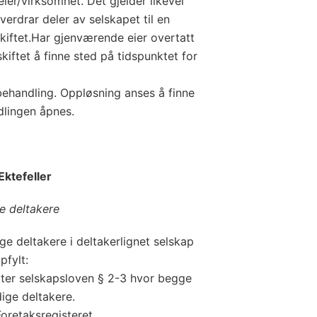
deler/virksomhet. Det gjelder likevel
erdrar deler av selskapet til en
kiftet.Har gjenværende eier overtatt
kiftet å finne sted på tidspunktet for
andling. Oppløsning anses å finne
dlingen åpnes.
Ektefeller
e deltakere
e deltakere i deltakerlignet selskap
pfylt:
tter selskapsloven § 2-3 hvor begge
ige deltakere.
oretaksregisteret.