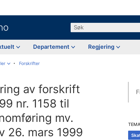
no
Søk
ktuelt
Departement
Regjering
ler
Forskrifter
ing av forskrift
F
9 nr. 1158 til
nnomføring mv.
TEM
av 26. mars 1999
Skat