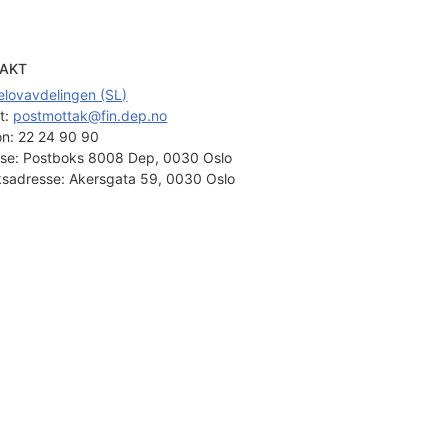
AKT
elovavdelingen (SL)
t: 
postmottak@fin.dep.no
on:
22 24 90 90
se:
Postboks 8008 Dep, 0030 Oslo
sadresse:
Akersgata 59, 0030 Oslo