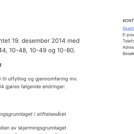
KONT
Skatt
E-pos
ntet 19. desember 2014 med
Telef
Adres
44, 10-48, 10-49 og 10-80.
Besøk
I
8 til utfylling og gjennomføring mv.
14 gjøres følgende endringer:
grunnlaget i stiftelsesåret
erdien av skjermingsgrunnlaget