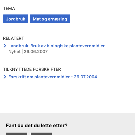
TEMA
Jordbruk
Mat og ernæring
RELATERT
Landbruk: Bruk av biologiske plantevernmidler
Nyhet | 26.06.2007
TILKNYTTEDE FORSKRIFTER
Forskrift om plantevernmidler - 26.07.2004
Tilbakemeldingsskjema
Fant du det du lette etter?