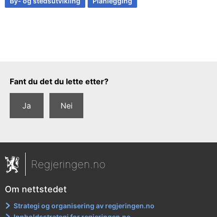
By- og stedsutvikling
Planlegging
Tilbakemeldingsskjema
Fant du det du lette etter?
Ja
Nei
Regjeringen.no
Om nettstedet
Strategi og organisering av regjeringen.no
Innholdsstrategi for regjeringen.no