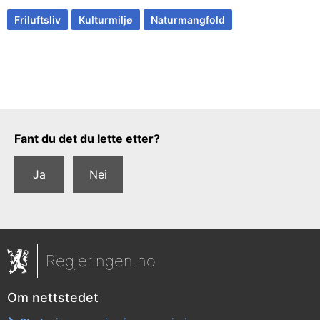
Friluftsliv
Kulturmiljø
Naturmangfold
Tilbakemeldingsskjema
Fant du det du lette etter?
Ja
Nei
Regjeringen.no
Om nettstedet