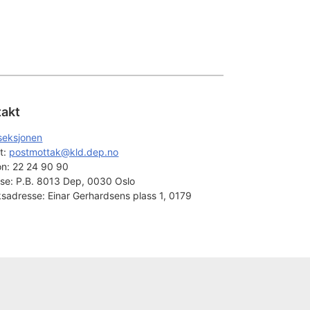
takt
seksjonen
t: 
postmottak@kld.dep.no
on:
22 24 90 90
se:
P.B. 8013 Dep, 0030 Oslo
sadresse:
Einar Gerhardsens plass 1, 0179