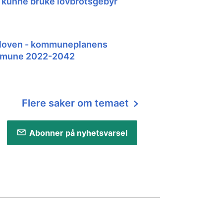
å kunne bruke lovbrotsgebyr
aloven - kommuneplanens
ommune 2022-2042
Flere saker om temaet
Abonner på nyhetsvarsel