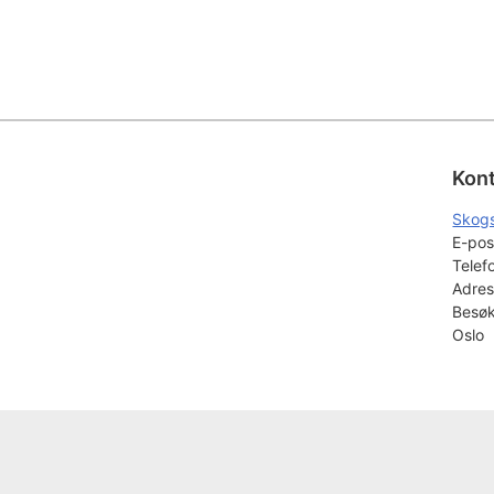
Kon
Skog
E-pos
Telef
Adres
Besøk
Oslo