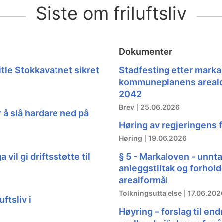
Siste om friluftsliv
Dokumenter
itle Stokkavatnet sikret
Stadfesting etter marka
kommuneplanens areal
2042
Brev
25.06.2026
r å slå hardare ned på
Høring av regjeringens f
Høring
19.06.2026
vil gi driftsstøtte til
§ 5 - Markaloven - unnt
anleggstiltak og forhol
arealformål
Tolkningsuttalelse
17.06.202
ftsliv i
Høyring – forslag til endr