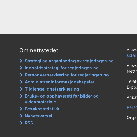
Ansva
Om nettstedet
sider
Strategi og organisering av regjeringen.no
Ansva
Innholdsstrategi for regjeringen.no
Nett
Personvernerklæring for regjeringen.no
Tele
Administrer informasjonskapsler
E-po
Tilgjengelighetserklæring
Bruks- og opphavsrett for bilder og
Ansa
videomateriale
Pers
Besøksstatistikk
Nyhetsvarsel
Orga
RSS