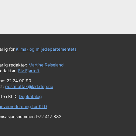
rlig for
Klima- og miljødepartementets
rlig redaktør:
Martine Røiseland
redaktør:
Siv Fjørtoft
fon: 22 24 90 90
st:
postmottak@kld.dep.no
tte i KLD:
Depkatalog
onvernerklæring for KLD
nisasjonsnummer: 972 417 882