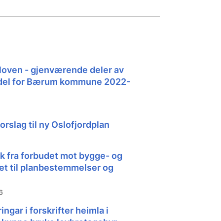
loven - gjenværende deler av
del for Bærum kommune 2022-
orslag til ny Oslofjordplan
ak fra forbudet mot bygge- og
det til planbestemmelser og
6
ingar i forskrifter heimla i