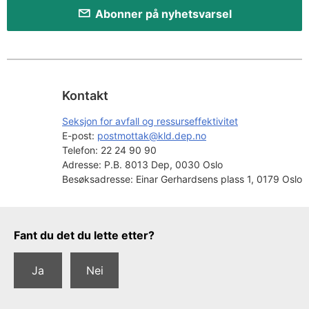
Abonner på nyhetsvarsel
Kontakt
Seksjon for avfall og ressurseffektivitet
E-post: 
postmottak@kld.dep.no
Telefon:
22 24 90 90
Adresse:
P.B. 8013 Dep, 0030 Oslo
Besøksadresse:
Einar Gerhardsens plass 1, 0179 Oslo
Tilbakemeldingsskjema
Fant du det du lette etter?
Ja
Nei