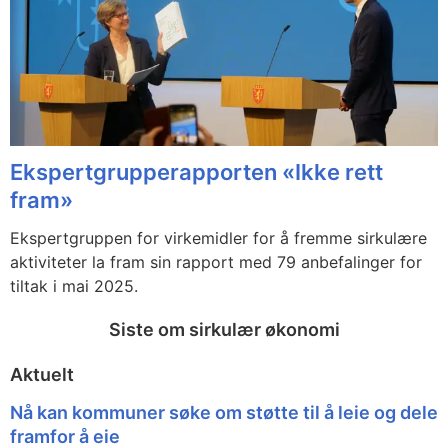
Ekspertgrupperapporten «Ikke rett
fram»
Ekspertgruppen for virkemidler for å fremme sirkulære
aktiviteter la fram sin rapport med 79 anbefalinger for
tiltak i mai 2025.
Siste om sirkulær økonomi
Aktuelt
Nå kan kommuner søke om støtte til å leie og dele
framfor å eie