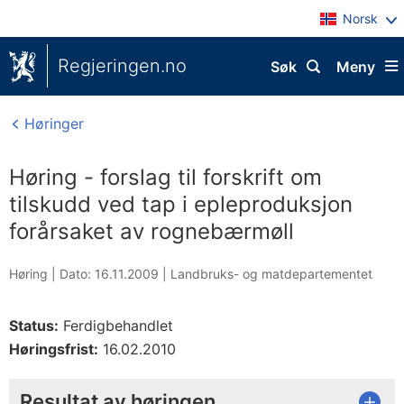
Norsk
Regjeringen.no
Søk
Meny
Høringer
Høring - forslag til forskrift om
tilskudd ved tap i epleproduksjon
forårsaket av rognebærmøll
Høring |
Dato: 16.11.2009
|
Landbruks- og matdepartementet
Status:
Ferdigbehandlet
Høringsfrist:
16.02.2010
Resultat av høringen