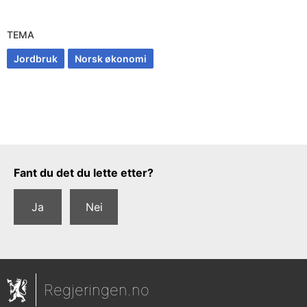
TEMA
Jordbruk
Norsk økonomi
Tilbakemeldingsskjema
Fant du det du lette etter?
Ja
Nei
Regjeringen.no