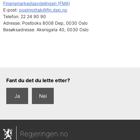
Finansmarkedsavdelingen (FMA)
E-post: 
postmottak@fin.dep.no
Telefon:
22 24 90 90
Adresse:
Postboks 8008 Dep, 0030 Oslo
Besøksadresse:
Akersgata 40, 0030 Oslo
Tilbakemeldingsskjema
Fant du det du lette etter?
Ja
Nei
Regjeringen.no