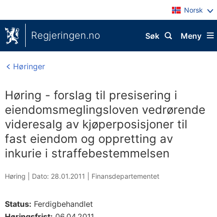
Norsk
Regjeringen.no
Søk
Meny
Høringer
Høring - forslag til presisering i
eiendomsmeglingsloven vedrørende
videresalg av kjøperposisjoner til
fast eiendom og oppretting av
inkurie i straffebestemmelsen
Høring |
Dato: 28.01.2011
|
Finansdepartementet
Status:
Ferdigbehandlet
Høringsfrist:
06.04.2011