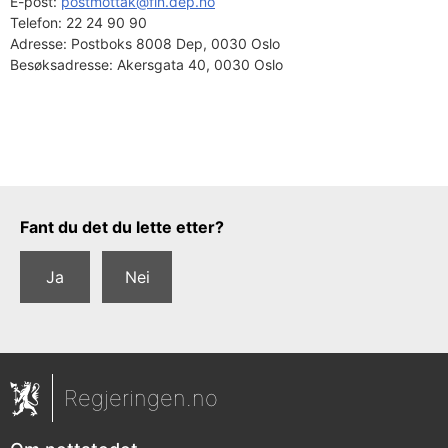
E-post: 
postmottak@fin.dep.no
Telefon:
22 24 90 90
Adresse:
Postboks 8008 Dep, 0030 Oslo
Besøksadresse:
Akersgata 40, 0030 Oslo
Tilbakemeldingsskjema
Fant du det du lette etter?
Ja
Nei
Regjeringen.no