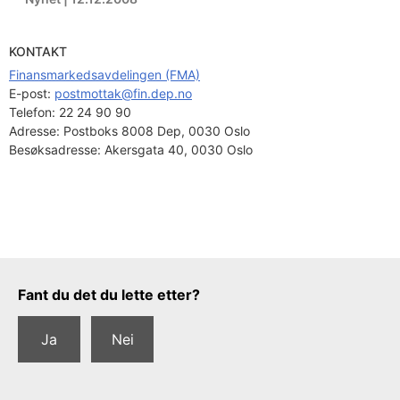
KONTAKT
Finansmarkedsavdelingen (FMA)
E-post: 
postmottak@fin.dep.no
Telefon:
22 24 90 90
Adresse:
Postboks 8008 Dep, 0030 Oslo
Besøksadresse:
Akersgata 40, 0030 Oslo
Tilbakemeldingsskjema
Fant du det du lette etter?
Ja
Nei