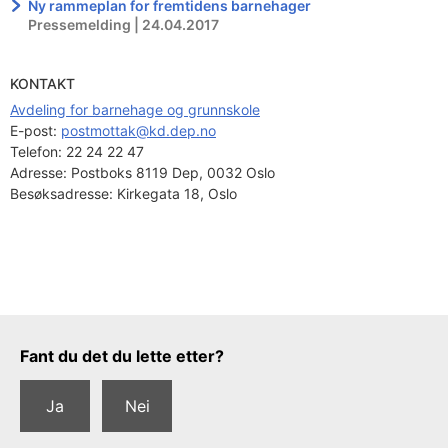
Ny rammeplan for fremtidens barnehager
Pressemelding | 24.04.2017
KONTAKT
Avdeling for barnehage og grunnskole
E-post: 
postmottak@kd.dep.no
Telefon:
22 24 22 47
Adresse:
Postboks 8119 Dep, 0032 Oslo
Besøksadresse:
Kirkegata 18, Oslo
Tilbakemeldingsskjema
Fant du det du lette etter?
Ja
Nei