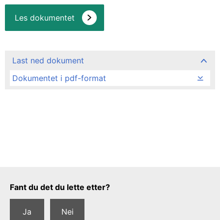
Les dokumentet
Last ned dokument
Dokumentet i pdf-format
Tilbakemeldingsskjema
Fant du det du lette etter?
Ja
Nei