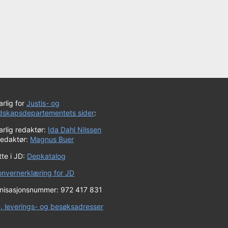
rlig for
Justis- og
dskapsdepartementets sider
:
rlig redaktør:
Ida Dahl Nilssen
redaktør:
Magnus Buer
te i JD:
Depkatalog
onvernerklæring for JD
nisasjonsnummer: 972 417 831
-, leverings- og besøksadresser