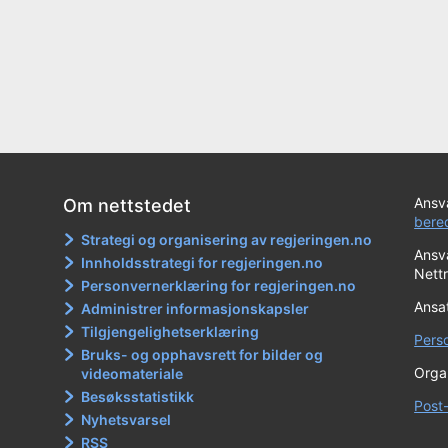
Ansva
Om nettstedet
bere
Strategi og organisering av regjeringen.no
Ansva
Innholdsstrategi for regjeringen.no
Nett
Personvernerklæring for regjeringen.no
Ansat
Administrer informasjonskapsler
Tilgjengelighetserklæring
Pers
Bruks- og opphavsrett for bilder og
Orga
videomateriale
Besøksstatistikk
Post
Nyhetsvarsel
RSS