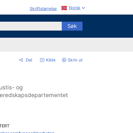
Norsk
Skriftstørrelse
Søk
Del
Kilde
Skriv ut
ustis- og
eredskapsdepartementet
TERT