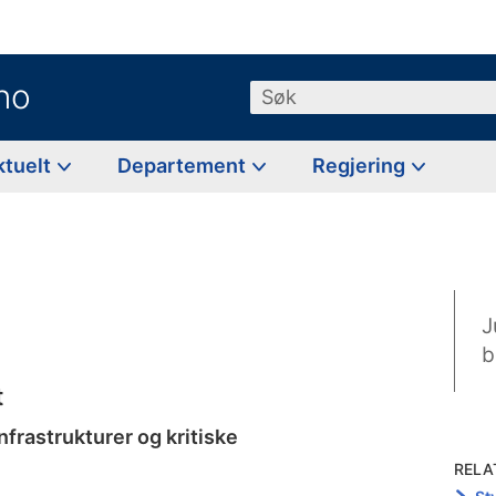
no
Søk
ktuelt
Departement
Regjering
J
b
t
nfrastrukturer og kritiske
RELA