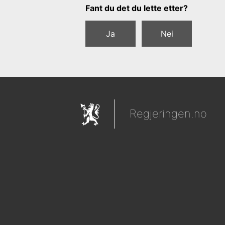
Tilbakemeldingsskjema
Fant du det du lette etter?
Ja
Nei
Regjeringen.no