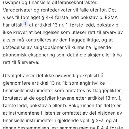
(swaps) og finansielle differansekontrakter.
Varederivater og rentederivater vil falle utenfor. Det
vises til forslaget § 4-4 første ledd bokstav b. ESMA
1
har uttalt
at artikkel 13 nr. 1, første ledd, bokstav b
ikke krever at betingelsen som utløser rett til erverv av
aksjer må kontrolleres av den flaggepliktige, og at
utstedelse av salgsopsjoner vil kunne ha lignende
økonomisk eksponering som det å eie aksjer eller å ha
rett til å erverve.
Utvalget anser det ikke nødvendig eksplisitt å
gjennomføre artikkel 13 nr. 1b som angir hvilke
finansielle instrumenter som omfattes av flaggeplikten,
forutsatt at de oppfyller kravene etter artikkel 13 nr. 1,
første ledd, bokstav a eller b. Bakgrunnen for dette er
at instrumentene i listen er omfattet av definisjonen av
finansielle instrumenter i gjeldende vphl. § 2-2, og at
denne bestemmelsen lest sammen med ny § 4-4 første