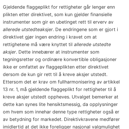
Gjeldende flaggeplikt for rettigheter går lenger enn
plikten etter direktivet, som kun gjelder finansielle
instrumenter som gir en ubetinget rett til erverv av
allerede utstedte
aksjer
. De endringene som er gjort i
direktivet gjør ingen endring i kravet om at
rettighetene må være knyttet til
allerede utstedte
aksjer
. Dette innebærer at instrumenter som
tegningsretter og ordinære konvertible obligasjoner
ikke er omfattet av flaggeplikten etter direktivet
dersom de kun gir rett til å kreve aksjer utstedt.
Ettersom det er krav om fullharmonisering av artikkel
13 nr. 1, må gjeldende flaggeplikt for rettigheter til å
kreve aksjer utstedt oppheves. Utvalget bemerker at
dette kan synes lite hensiktsmessig, da opplysninger
om hvem som innehar denne type rettigheter også er
av betydning for markedet. Direktivkravene medfører
imidlertid at det ikke foreligger nasjonal valgmulighet