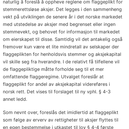
naturlig å foreslå å oppheve reglene om flaggeplikt for
stemmerettsløse aksjer. Det legges i den sammenheng
vekt på utviklingen de senere år i det norske markedet
med utstedelse av aksjer med begrenset eller ingen
stemmevekt, og behovet for informasjon til markedet
om eierskapet til disse. Samtidig vil det antakelig også
fremover kun være et lite mindretall av selskaper der
flaggeplikten for henholdsvis stemmer og aksjekapital
vil skille seg fra hverandre. I de relativt få tilfellene vil
de flaggepliktige måtte forholde seg til et mer
omfattende flaggeregime. Utvalget foreslår at
flaggeplikt for andel av aksjekapital videreføres i
norsk rett. Det vises til forslaget til ny vphl. § 4-3
annet ledd.
Som nevnt over, foreslås det imidlertid at flaggeplikt
som følge av erverv av rettigheter til aksjer flyttes til
en egen bestemmelse i utkastet til lov § 4-4 første