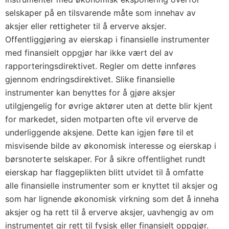
selskaper på en tilsvarende måte som innehav av
aksjer eller rettigheter til å erverve aksjer.
Offentliggjøring av eierskap i finansielle instrumenter
med finansielt oppgjør har ikke vært del av
rapporteringsdirektivet. Regler om dette innføres
gjennom endringsdirektivet. Slike finansielle
instrumenter kan benyttes for å gjøre aksjer
utilgjengelig for øvrige aktører uten at dette blir kjent
for markedet, siden motparten ofte vil erverve de
underliggende aksjene. Dette kan igjen føre til et
misvisende bilde av økonomisk interesse og eierskap i
børsnoterte selskaper. For å sikre offentlighet rundt
eierskap har flaggeplikten blitt utvidet til å omfatte
alle finansielle instrumenter som er knyttet til aksjer og
som har lignende økonomisk virkning som det å inneha
aksjer og ha rett til å erverve aksjer, uavhengig av om
instrumentet gir rett til fysisk eller finansielt oppgjør.