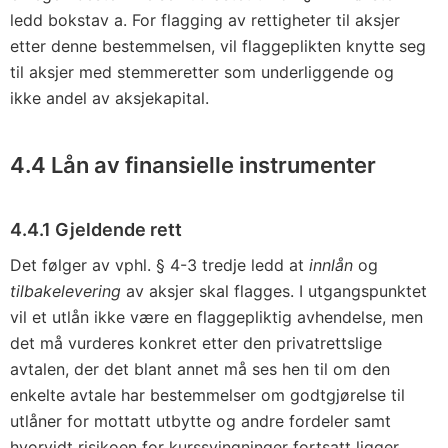
ledd bokstav a. For flagging av rettigheter til aksjer
etter denne bestemmelsen, vil flaggeplikten knytte seg
til aksjer med stemmeretter som underliggende og
ikke andel av aksjekapital.
4.4 Lån av finansielle instrumenter
4.4.1 Gjeldende rett
Det følger av vphl. § 4-3 tredje ledd at
innlån
og
tilbakelevering
av aksjer skal flagges. I utgangspunktet
vil et utlån ikke være en flaggepliktig avhendelse, men
det må vurderes konkret etter den privatrettslige
avtalen, der det blant annet må ses hen til om den
enkelte avtale har bestemmelser om godtgjørelse til
utlåner for mottatt utbytte og andre fordeler samt
hvorvidt risikoen for kurssvingninger fortsatt ligger