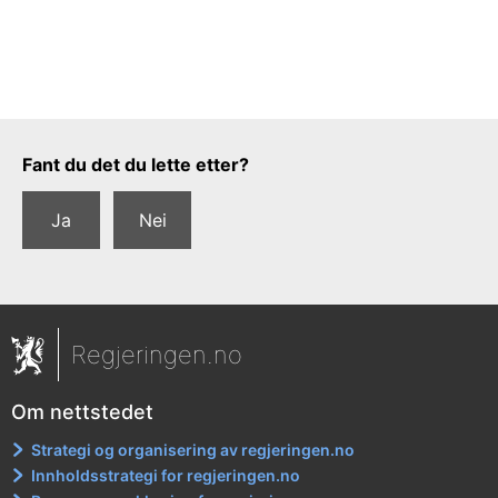
Tilbakemeldingsskjema
Fant du det du lette etter?
Ja
Nei
Regjeringen.no
Om nettstedet
Strategi og organisering av regjeringen.no
Innholdsstrategi for regjeringen.no