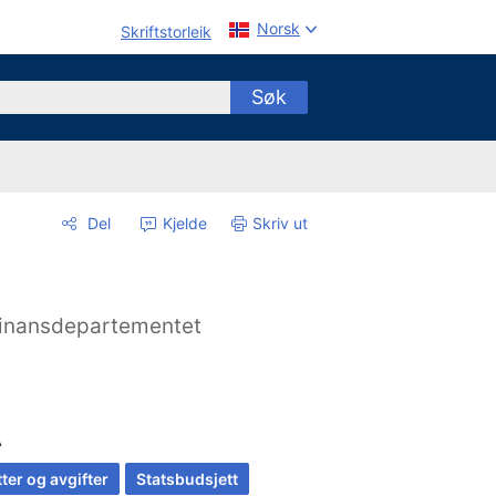
Norsk
Skriftstorleik
Søk
Del
Kjelde
Skriv ut
inansdepartementet
A
ter og avgifter
Statsbudsjett