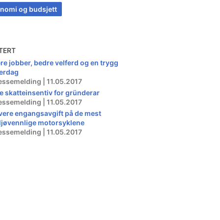
nomi og budsjett
TERT
ere jobber, bedre velferd og en trygg
erdag
essemelding | 11.05.2017
e skatteinsentiv for gründerar
essemelding | 11.05.2017
vere engangsavgift på de mest
ljøvennlige motorsyklene
essemelding | 11.05.2017