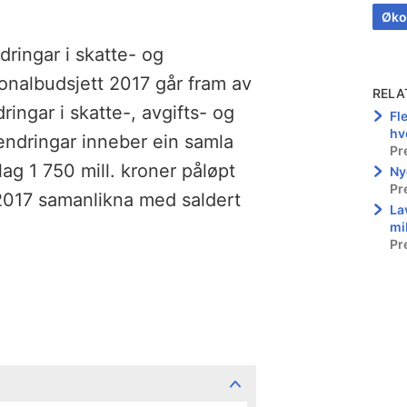
Øko
ndringar i skatte- og
jonalbudsjett 2017 går fram av
RELA
ingar i skatte-, avgifts- og
Fl
hv
endringar inneber ein samla
Pr
ag 1 750 mill. kroner påløpt
Ny
Pr
 2017 samanlikna med saldert
La
mi
Pr