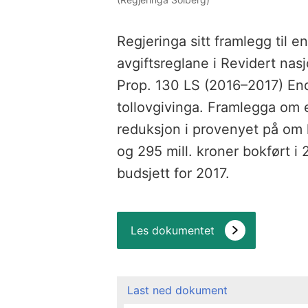
Regjeringa sitt framlegg til e
avgiftsreglane i Revidert nas
Prop. 130 LS (2016–2017) Endr
tollovgivinga. Framlegga om 
reduksjon i provenyet på om l
og 295 mill. kroner bokført i
budsjett for 2017.
Les dokumentet
Last ned dokument