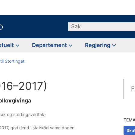
o
Søk
ktuelt
Departement
Regjering
til Stortinget
016–2017)
F
tollovgivinga
edtak og stortingsvedtak)
TEM
 2017, godkjend i statsråd same dagen.
Skat