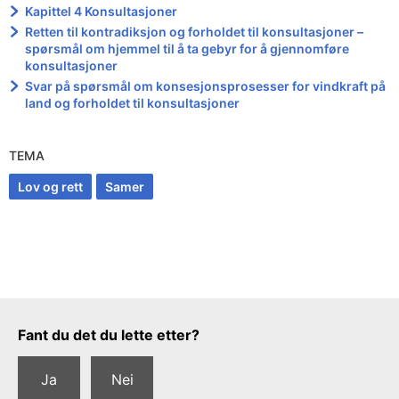
Kapittel 4 Konsultasjoner
Retten til kontradiksjon og forholdet til konsultasjoner –
spørsmål om hjemmel til å ta gebyr for å gjennomføre
konsultasjoner
Svar på spørsmål om konsesjonsprosesser for vindkraft på
land og forholdet til konsultasjoner
TEMA
Lov og rett
Samer
Tilbakemeldingsskjema
Fant du det du lette etter?
Ja
Nei