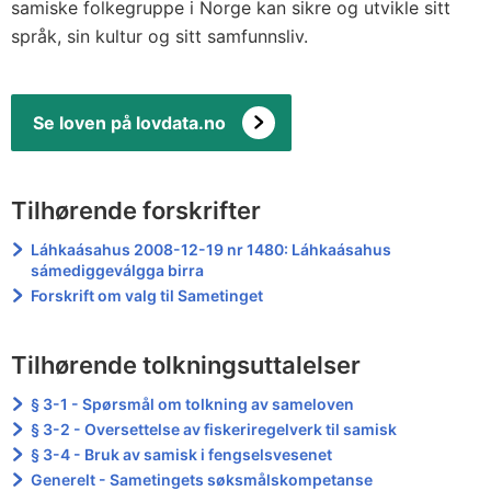
samiske folkegruppe i Norge kan sikre og utvikle sitt
språk, sin kultur og sitt samfunnsliv.
Se loven på lovdata.no
Tilhørende forskrifter
Láhkaásahus 2008-12-19 nr 1480: Láhkaásahus
sámediggeválgga birra
Forskrift om valg til Sametinget
Tilhørende tolkningsuttalelser
§ 3-1 - Spørsmål om tolkning av sameloven
§ 3-2 - Oversettelse av fiskeriregelverk til samisk
§ 3-4 - Bruk av samisk i fengselsvesenet
Generelt - Sametingets søksmålskompetanse