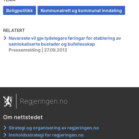
Boligpolitikk
Kommunalrett og kommunal inndeling
RELATERT
Navarsete vil gje tydelegare føringar for etablering av
samlokaliserte bustader og bufellesskap
Pressemelding | 27.09.2012
Regjeringen.no
Om nettstedet
Strategi og organisering av regjeringen.no
Innholdsstrategi for regjeringen.no