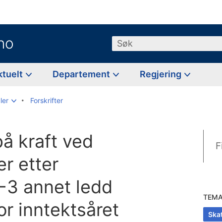
no
Søk
ktuelt
Departement
Regjering
ler
Forskrifter
å kraft ved
F
er etter
8-3 annet ledd
TEM
or inntektsåret
Skat