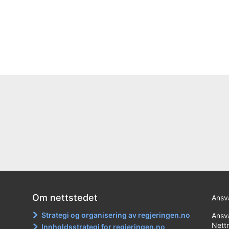
Om nettstedet
Ansva
Strategi og organisering av regjeringen.no
Ansva
Nett
Innholdsstrategi for regjeringen.no