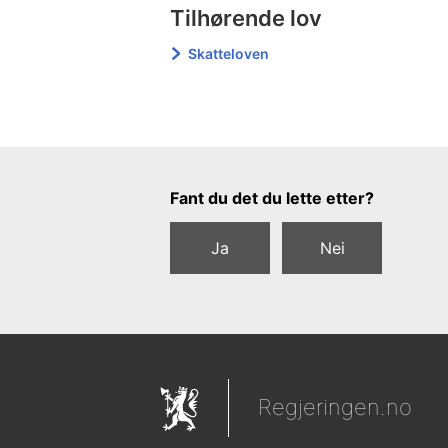
Tilhørende lov
Skatteloven
Tilbakemeldingsskjema
Fant du det du lette etter?
Ja
Nei
Regjeringen.no