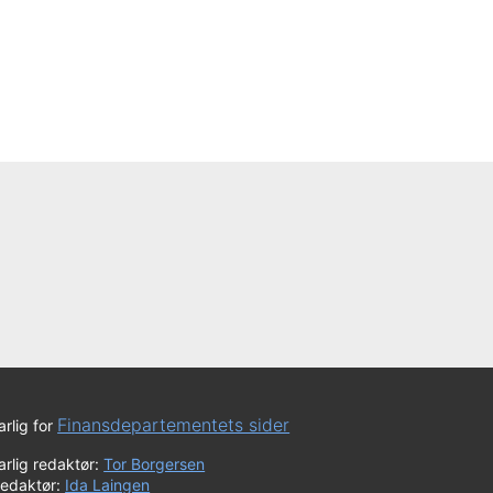
Finansdepartementets sider
rlig for
rlig redaktør:
Tor Borgersen
redaktør:
Ida Laingen