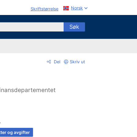
Norsk
Skriftstørrelse
Søk
Del
Skriv ut
inansdepartementet
A
ter og avgifter