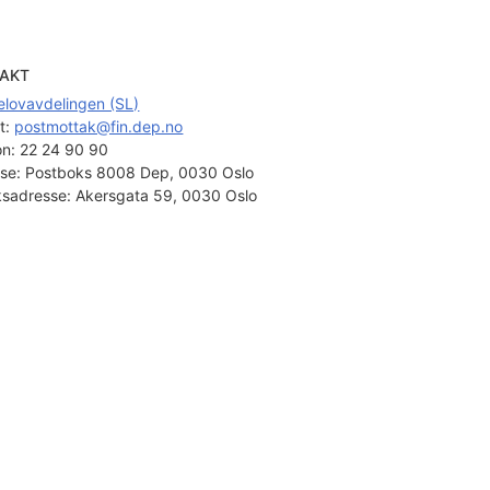
AKT
elovavdelingen (SL)
t: 
postmottak@fin.dep.no
on:
22 24 90 90
se:
Postboks 8008 Dep, 0030 Oslo
sadresse:
Akersgata 59, 0030 Oslo