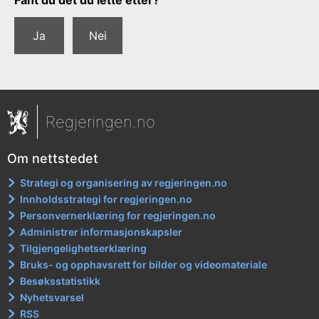
Ja
Nei
Regjeringen.no
Om nettstedet
Strategi og organisering av regjeringen.no
Innholdsstrategi for regjeringen.no
Personvernerklæring for regjeringen.no
Administrer informasjonskapsler
Tilgjengelighetserklæring
Bruks- og opphavsrett for bilder og videomateriale
Besøksstatistikk
Nyhetsvarsel
RSS