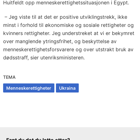
Huitfeldt opp menneskerettighetssituasjonen i Egypt.
– Jeg viste til at det er positive utviklingstrekk, ikke
minst i forhold til økonomiske og sosiale rettigheter og
kvinners rettigheter. Jeg understreket at vi er bekymret
over manglende ytringsfrihet, og beskyttelse av
menneskerettighetsforsvarere og over utstrakt bruk av
dødsstraff, sier utenriksministeren.
TEMA
Menneskerettigheter
Ukraina
Tilbakemeldingsskjema
Fant du det du lette etter?