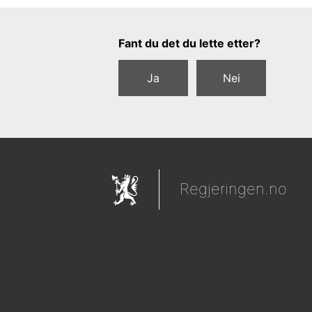
Tilbakemeldingsskjema
Fant du det du lette etter?
Ja
Nei
Regjeringen.no