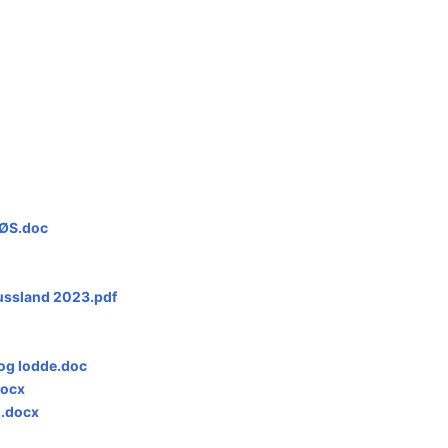
RØS.doc
ussland 2023.pdf
 og lodde.doc
docx
2.docx