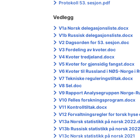
Protokoll 53. sesjon.pdf
Vedlegg
V1a Norsk delegasjonsliste.docx
V1b Russisk delegasjonsliste.docx
V2 Dagsorden for 53. sesjon.doc
V3 Fordeling av kvoter.doc
V4 Kvoter tredjeland.docx
V5 Kvoter for gjensidig fangst.docx
V6 Kvoter til Russland i NØS-Norge i 
V7 Tekniske reguleringstiltak.docx
V8 Sel.doc
V9 Rapport Analysegruppen Norge-R
V10 Felles forskningsprogram.docx
V11 Kontrolltiltak.docx
V12 Forvaltningsregler for torsk hyse
V13a Norsk statistikk på norsk 2022.
V13b Russisk statistikk på norsk 202
V13c Norsk statistikk på norsk 2021