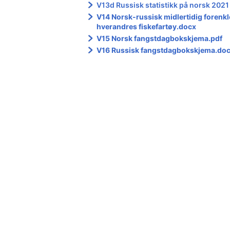
V13d Russisk statistikk på norsk 2021
V14 Norsk-russisk midlertidig forenkle
hverandres fiskefartøy.docx
V15 Norsk fangstdagbokskjema.pdf
V16 Russisk fangstdagbokskjema.do