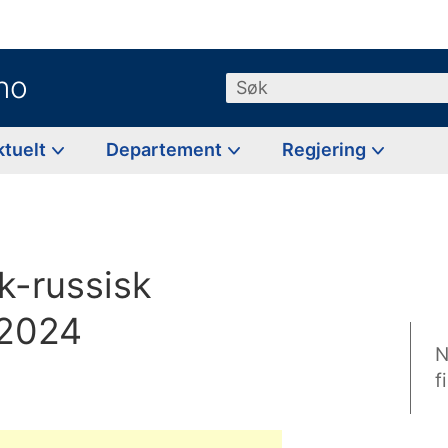
no
Søk
ktuelt
Departement
Regjering
k-russisk
r 2024
N
f