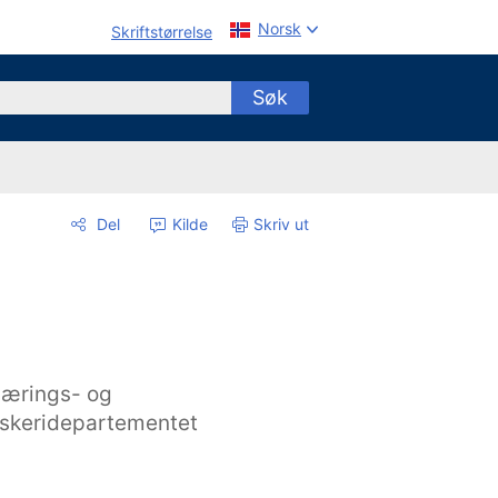
Norsk
Skriftstørrelse
Søk
Del
Kilde
Skriv ut
ærings- og
iskeridepartementet