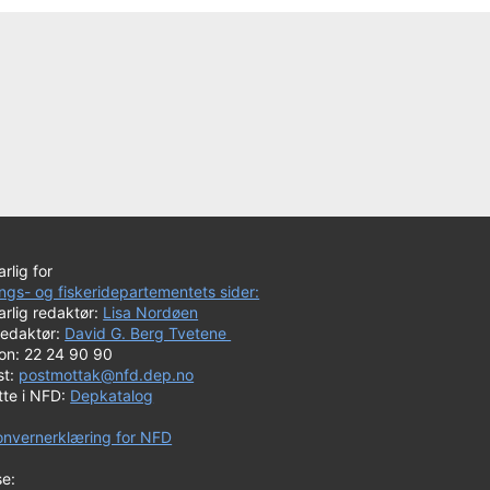
rlig for
ngs- og fiskeridepartementets sider:
rlig redaktør:
Lisa Nordøen
redaktør:
David G. Berg Tvetene
fon: 22 24 90 90
st:
postmottak@nfd.dep.no
tte i NFD:
Depkatalog
onvernerklæring for NFD
se: