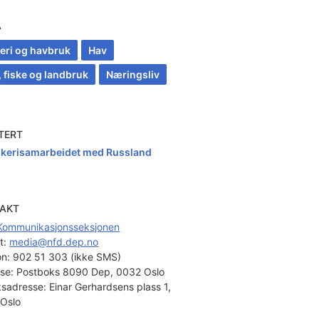
A
keri og havbruk
Hav
, fiske og landbruk
Næringsliv
TERT
skerisamarbeidet med Russland
AKT
Kommunikasjonsseksjonen
t: 
media@nfd.dep.no
on:
902 51 303 (ikke SMS)
se:
Postboks 8090 Dep, 0032 Oslo
sadresse:
Einar Gerhardsens plass 1,
Oslo