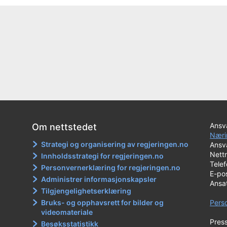
Ansva
Om nettstedet
Næri
Strategi og organisering av regjeringen.no
Ansva
Nett
Innholdsstrategi for regjeringen.no
Tele
Personvernerklæring for regjeringen.no
E-po
Administrer informasjonskapsler
Ansa
Tilgjengelighetserklæring
Bruks- og opphavsrett for bilder og
Pers
videomateriale
Pres
Besøksstatistikk