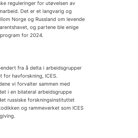
ske reguleringer for utøvelsen av
amarbeid. Det er et langvarig og
llom Norge og Russland om levende
arentshavet, og partene ble enige
gsprogram for 2024.
pendert fra å delta i arbeidsgrupper
t for havforskning, ICES.
dene vi forvalter sammen med
det i en bilateral arbeidsgruppe
et russiske forskningsinstituttet
etodikken og rammeverket som ICES
giving.