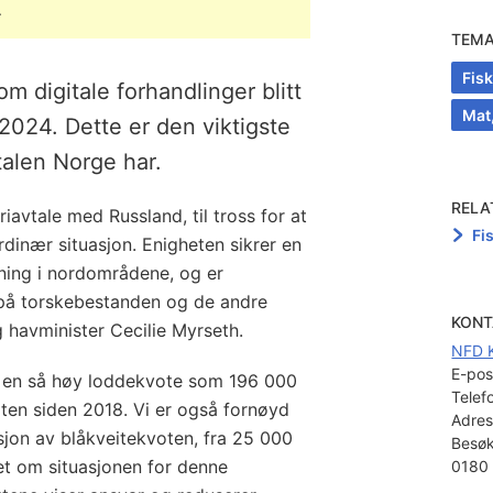
.
TEM
Fis
 digitale forhandlinger blitt
Mat
 2024. Dette er den viktigste
vtalen Norge har.
RELA
eriavtale med Russland, til tross for at
Fi
ordinær situasjon. Enigheten sikrer en
tning i nordområdene, og er
 på torskebestanden og de andre
KONT
og havminister Cecilie Myrseth.
NFD 
E-pos
ått en så høy loddekvote som 196 000
Telef
ten siden 2018. Vi er også fornøyd
Adres
sjon av blåkveitekvoten, fra 25 000
Besøk
het om situasjonen for denne
0180 