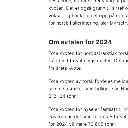
bestanden, og da er det viktig at pa
kvoten. Det er også grunn til å trek
vokser og har kommet opp på et nivå 
for norsk fiskerinæring, sier Myrseth
Om avtalen for 2024
Totalkvoten for nordøst-arktisk torsk
tråd med forvaltningsregelen. Det 
fra årets kvote.
Totalkvoten av torsk fordeles mello
samme mønster som tidligere år. Nor
212 124 tonn.
Totalkvoten for hyse er fastsatt til
høyere enn det som fulgte av forval
for 2024 vil være 70 605 tonn.