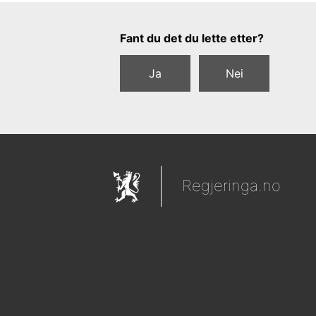
Tilbakemeldingsskjema
Fant du det du lette etter?
Ja
Nei
Regjeringa.no