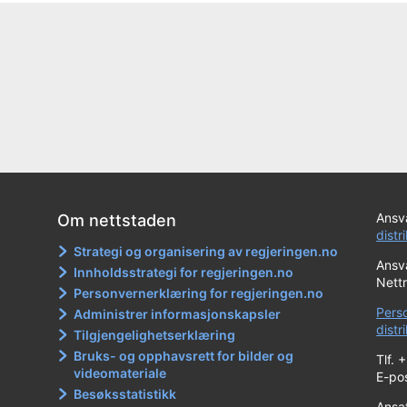
Ansva
Om nettstaden
distr
Strategi og organisering av regjeringen.no
Ansva
Innholdsstrategi for regjeringen.no
Nett
Personvernerklæring for regjeringen.no
Pers
Administrer informasjonskapsler
dist
Tilgjengelighetserklæring
Bruks- og opphavsrett for bilder og
Tlf. 
videomateriale
E-po
Besøksstatistikk
Ansa