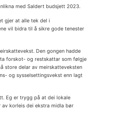
anlikna med Saldert budsjett 2023.
 gjer at alle tek del i
e vil bidra til å sikre gode tenester
eirskattevekst. Den gongen hadde
 forskot- og restskattar som følgje
må store delar av meirskatteveksten
ns- og sysselsettingsvekst enn lagt
. Eg er trygg på at dei lokale
 av korleis dei ekstra midla bør