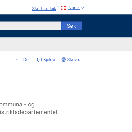
Norsk
Skriftstorleik
Søk
Del
Kjelde
Skriv ut
ommunal- og
istriktsdepartementet