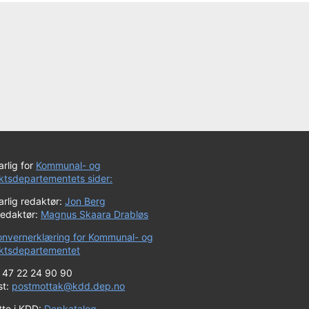
rlig for
Kommunal- og
iktsdepartementets sider:
rlig redaktør:
Jon Berg
redaktør:
Magnus Skaara Drabløs
onvernerklæring for Kommunal- og
riktsdepartementet
+ 47 22 24 90 90
st:
postmottak@kdd.dep.no
tte i KDD:
Depkatalog