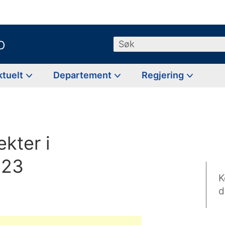
o
Søk
ktuelt
Departement
Regjering
kter i
023
K
d