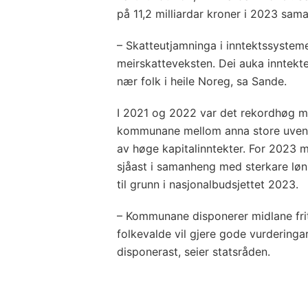
på 11,2 milliardar kroner i 2023 sam
– Skatteutjamninga i inntektssystemet
meirskatteveksten. Dei auka inntekten
nær folk i heile Noreg, sa Sande.
I 2021 og 2022 var det rekordhøg m
kommunane mellom anna store uventa
av høge kapitalinntekter. For 2023 
sjåast i samanheng med sterkare løn
til grunn i nasjonalbudsjettet 2023.
– Kommunane disponerer midlane fritt
folkevalde vil gjere gode vurderingar
disponerast, seier statsråden.