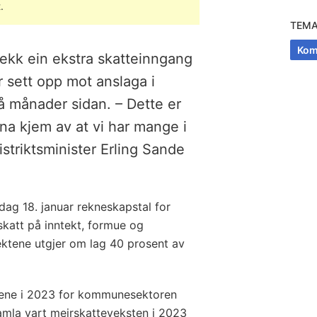
.
TEM
Ko
ekk ein ekstra skatteinngang
r sett opp mot anslaga i
få månader sidan. – Dette er
na kjem av at vi har mange i
striktsminister Erling Sande
sdag 18. januar rekneskapstal for
skatt på inntekt, formue og
ektene utgjer om lag 40 prosent av
ektene i 2023 for kommunesektoren
Samla vart meirskatteveksten i 2023