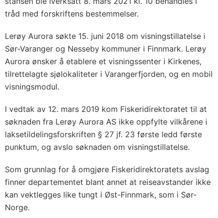
stansen ble iverksatt 8. mars 2021 kl. 10 behandles i
tråd med forskriftens bestemmelser.
Lerøy Aurora søkte 15. juni 2018 om visningstillatelse i
Sør-Varanger og Nesseby kommuner i Finnmark. Lerøy
Aurora ønsker å etablere et visningssenter i Kirkenes,
tilrettelagte sjølokaliteter i Varangerfjorden, og en mobil
visningsmodul.
I vedtak av 12. mars 2019 kom Fiskeridirektoratet til at
søknaden fra Lerøy Aurora AS ikke oppfylte vilkårene i
laksetildelingsforskriften § 27 jf. 23 første ledd første
punktum, og avslo søknaden om visningstillatelse.
Som grunnlag for å omgjøre Fiskeridirektoratets avslag
finner departementet blant annet at reiseavstander ikke
kan vektlegges like tungt i Øst-Finnmark, som i Sør-
Norge.