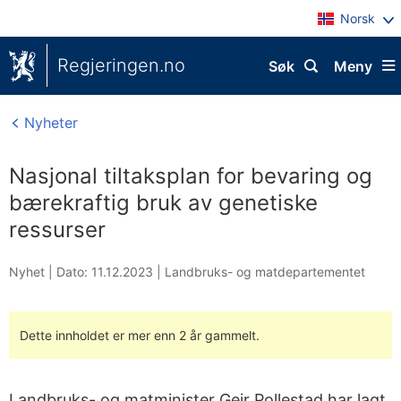
Norsk
Regjeringen.no
Søk
Meny
Nyheter
Nasjonal tiltaksplan for bevaring og
bærekraftig bruk av genetiske
ressurser
Nyhet |
Dato: 11.12.2023
|
Landbruks- og matdepartementet
Dette innholdet er mer enn 2 år gammelt.
Landbruks- og matminister Geir Pollestad har lagt