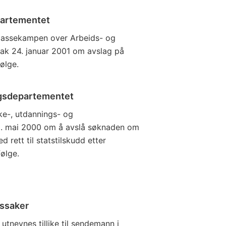
partementet
 Klassekampen over Arbeids- og
ak 24. januar 2001 om avslag på
ølge.
ngsdepartementet
ke-, utdannings- og
5. mai 2000 om å avslå søknaden om
rett til statstilskudd etter
følge.
kssaker
tnevnes tillike til sendemann i