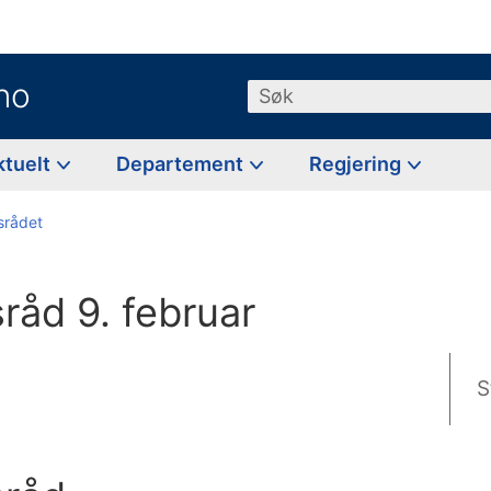
no
Søk
ktuelt
Departement
Regjering
tsrådet
tsråd 9. februar
S