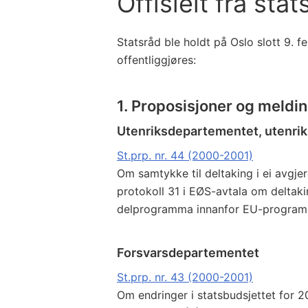
Offisielt fra stat
Statsråd ble holdt på Oslo slott 9. 
offentliggjøres:
1. Proposisjoner og meldi
Utenriksdepartementet, utenri
St.prp. nr. 44 (2000-2001)
Om samtykke til deltaking i ei avgj
protokoll 31 i EØS-avtala om deltak
delprogramma innanfor EU-programm
Forsvarsdepartementet
St.prp. nr. 43 (2000-2001)
Om endringer i statsbudsjettet for 