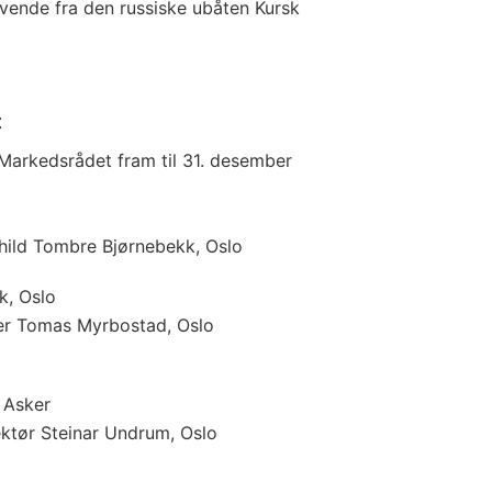
evende fra den russiske ubåten Kursk
t
arkedsrådet fram til 31. desember
hild Tombre Bjørnebekk, Oslo
k, Oslo
er Tomas Myrbostad, Oslo
 Asker
ktør Steinar Undrum, Oslo