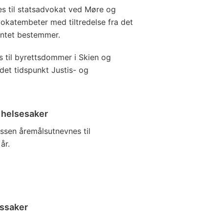
es til statsadvokat ved Møre og
okatembeter med tiltredelse fra det
entet bestemmer.
s til byrettsdommer i Skien og
 det tidspunkt Justis- og
 helsesaker
nssen åremålsutnevnes til
år.
kssaker