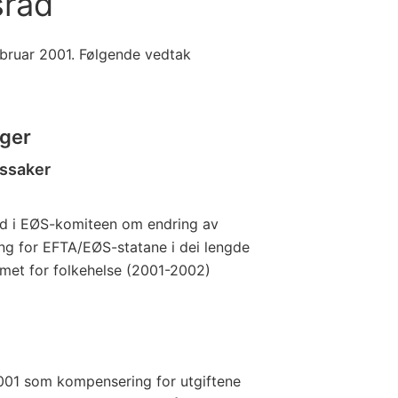
sråd
februar 2001. Følgende vedtak
nger
kssaker
erd i EØS-komiteen om endring av
ing for EFTA/EØS-statane i dei lengde
et for folkehelse (2001-2002)
2001 som kompensering for utgiftene