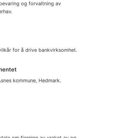
evaring og forvaltning av
erhav.
ilkår for å drive bankvirksomhet.
mentet
 Åsnes kommune, Hedmark.
tale om fjerning av vraket av og