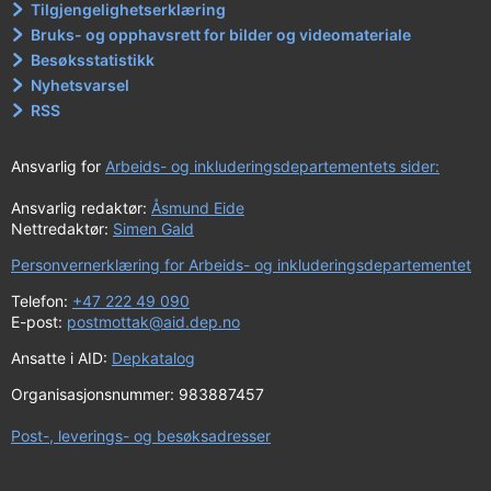
Tilgjengelighetserklæring
Bruks- og opphavsrett for bilder og videomateriale
Besøksstatistikk
Nyhetsvarsel
RSS
Ansvarlig for
Arbeids- og inkluderingsdepartementets sider:
Ansvarlig redaktør:
Åsmund Eide
Nettredaktør:
Simen Gald
Personvernerklæring for Arbeids- og inkluderingsdepartementet
Telefon:
+47 222 49 090
E-post:
postmottak@aid.dep.no
Ansatte i AID:
Depkatalog
Organisasjonsnummer: 983887457
Post-, leverings- og besøksadresser