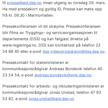
til
presse@aid.dep.no
innan utgang av torsdag 29. mars.
Ha med pressekort og gyldig ID. Presse kan møte opp
frå kl. 09.30 i Marmorhallen.
Pressekonferansen vil bli strøyma. Pressekonferansen
blir filma av Tryggings- og serviceorganisasjonen til
departementa (DSS) og kan følgjast direkte på
www.regjeringa.no. DSS kan kontaktast på telefon 22
24 88 45 eller e-post
dss-videoproduksjon@dss.dep.no
.
Pressekontakt for statsministeren er
kommunikasjonsrådgivar Andreas Bondevik telefon 40
23 24 54, e-post
andreas.bondevik@smk.dep.no
.
Pressekontakt for arbeids- og inkluderingsministeren er
kommunikasjonsrådgivar Jonas Unstad, telefon 47 93
53 82, e-post
jonas.unstad@aid.dep.no