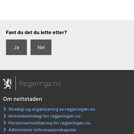
Tilbakemeldingsskjema
Fant du det du lette etter?
Ja
Nei
Regjeringa.no
Om nettstaden
Strategi og organisering av regjeringen.no
Innholdsstrategi for regjeringen.no
Personvernerklæring for regjeringen.no
Administrer informasjonskapsler