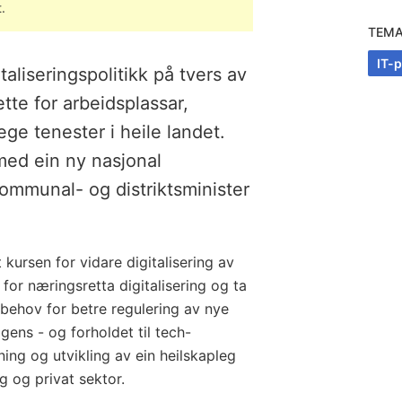
.
TEM
IT-p
taliseringspolitikk på tvers av
rette for arbeidsplassar,
ege tenester i heile landet.
 med ein ny nasjonal
 kommunal- og distriktsminister
kursen for vidare digitalisering av
e for næringsretta digitalisering og ta
behov for betre regulering av nye
igens - og forholdet til tech-
ing og utvikling av ein heilskapleg
g og privat sektor.