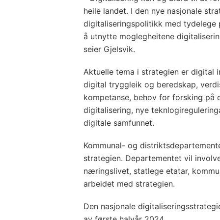
heile landet. I den nye nasjonale strat
digitaliseringspolitikk med tydelege pr
å utnytte moglegheitene digitaliserin
seier Gjelsvik.
Aktuelle tema i strategien er digital 
digital tryggleik og beredskap, verd
kompetanse, behov for forsking på dig
digitalisering, nye teknlogiregulerin
digitale samfunnet.
Kommunal- og distriktsdepartemente
strategien. Departementet vil involve
næringslivet, statlege etatar, kommu
arbeidet med strategien.
Den nasjonale digitaliseringsstrategie
av første halvår 2024.