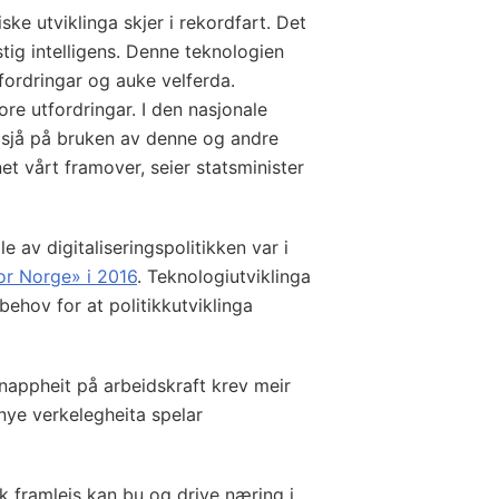
ske utviklinga skjer i rekordfart. Det
stig intelligens. Denne teknologien
fordringar og auke velferda.
re utfordringar. I den nasjonale
or sjå på bruken av denne og andre
t vårt framover, seier statsminister
e av digitaliseringspolitikken var i
or Norge» i 2016
. Teknologiutviklinga
 behov for at politikkutviklinga
knappheit på arbeidskraft krev meir
 nye verkelegheita spelar
olk framleis kan bu og drive næring i