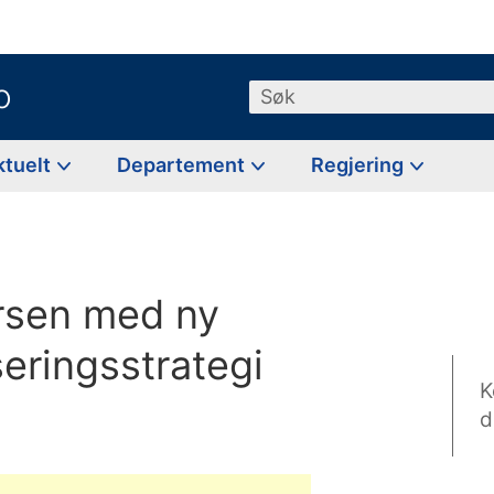
o
Søk
ktuelt
Departement
Regjering
ursen med ny
seringsstrategi
K
d