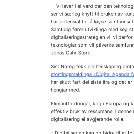
– Vi lever i ei verd der den teknologi
ser vi særleg knytt til bruken av kun
har potensial for å løyse samfunnsut
Samtidig fører utviklinga med seg sto
digitaliseringsstrategien vil vi derf
teknologiar som vil påverke samfunne
Jonas Gahr Støre.
Sist Noreg fekk ein heilskapleg omtal
stortingsmeldinga «Digital Agenda f
har skutt fart dei siste åra og det er
hengjar med.
Klimautfordringar, krig i Europa og 
effektiv bruk av ressursane. I denne
digitalisering ei avgjerande rolle.
– Digitalisering kan óg bidra til at f