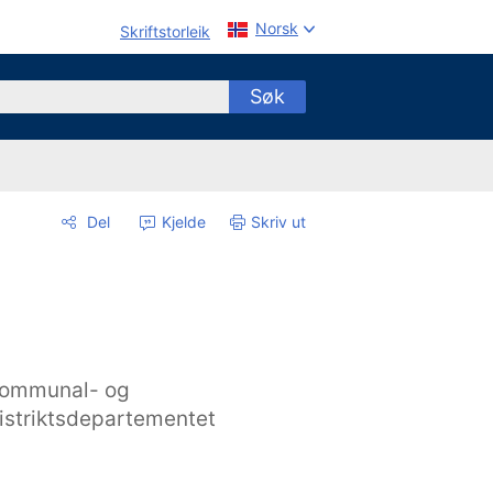
Norsk
Skriftstorleik
Søk
Del
Kjelde
Skriv ut
ommunal- og
istriktsdepartementet