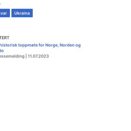
A
svar
Ukraina
TERT
 historisk toppmøte for Norge, Norden og
to
essemelding | 11.07.2023