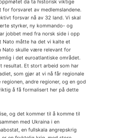
oppmøtet da ta historisk viktige
øft for forsvaret av medlemslandene.
ektivt forsvar nå av 32 land. Vi skal
kerte styrker, ny kommando- og
har jobbet med fra norsk side i opp
at Nato måtte ha det vi kalte et
Nato skulle være relevant for
ig i det euroatlantiske området.
t resultat. Et stort arbeid som har
iet, som gjør at vi nå får regionale
e regionen, andre regioner, og en god
ktig å få formalisert her på dette
se, og det kommer til å komme til
r sammen med Ukraina i en
abostat, en fullskala angrepskrig
 er en fryktelig krig, med store