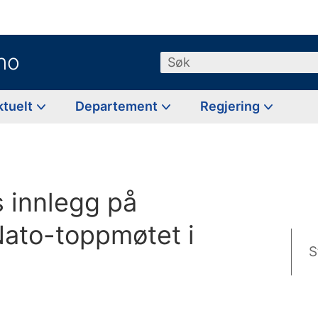
no
Søk
ktuelt
Departement
Regjering
g
s innlegg på
Nato-toppmøtet i
S