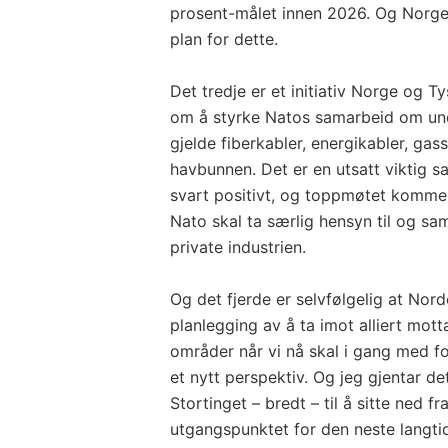
prosent-målet innen 2026. Og Norge 
plan for dette.
Det tredje er et initiativ Norge og 
om å styrke Natos samarbeid om unde
gjelde fiberkabler, energikabler, gas
havbunnen. Det er en utsatt viktig s
svart positivt, og toppmøtet kommer 
Nato skal ta særlig hensyn til og 
private industrien.
Og det fjerde er selvfølgelig at Nord
planlegging av å ta imot alliert mott
områder når vi nå skal i gang med fo
et nytt perspektiv. Og jeg gjentar det 
Stortinget – bredt – til å sitte ned f
utgangspunktet for den neste langti