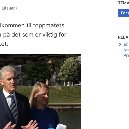
TEM
, Litauen)
For
lkommen til toppmøtets
n på det som er viktig for
RELA
tet.
Et
Na
Pr