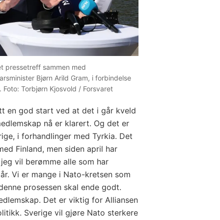
 et pressetreff sammen med
arsminister Bjørn Arild Gram, i forbindelse
Foto: Torbjørn Kjosvold / Forsvaret
t en god start ved at det i går kveld
-medlemskap nå er klarert. Og det er
rige, i forhandlinger med Tyrkia. Det
med Finland, men siden april har
 jeg vil berømme alle som har
 går. Vi er mange i Nato-kretsen som
at denne prosessen skal ende godt.
medlemskap. Det er viktig for Alliansen
itikk. Sverige vil gjøre Nato sterkere