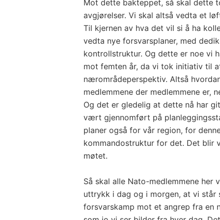
Mot dette bakteppet, så skal dette t
avgjørelser. Vi skal altså vedta et l
Til kjernen av hva det vil si å ha koll
vedta nye forsvarsplaner, med dedi
kontrollstruktur. Og dette er noe vi 
mot femten år, da vi tok initiativ til 
nærområdeperspektiv. Altså hvordan 
medlemmene der medlemmene er, neml
Og det er gledelig at dette nå har git
vært gjennomført på planleggingsstad
planer også for vår region, for denn
kommandostruktur for det. Det blir vi
møtet.
Så skal alle Nato-medlemmene her vi
uttrykk i dag og i morgen, at vi stå
forsvarskamp mot et angrep fra en n
som jo vi ser bilder fra hver dag. Det