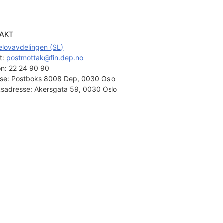
AKT
elovavdelingen (SL)
t: 
postmottak@fin.dep.no
on:
22 24 90 90
se:
Postboks 8008 Dep, 0030 Oslo
sadresse:
Akersgata 59, 0030 Oslo