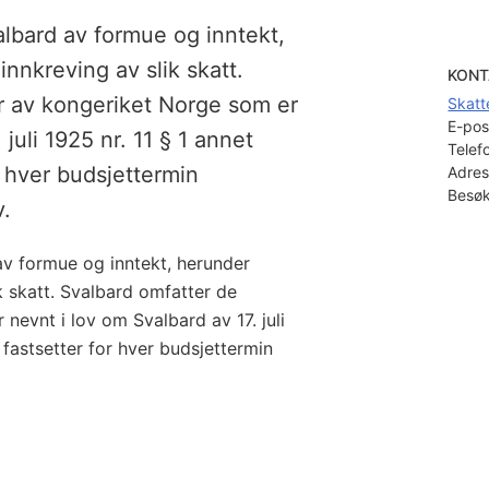
valbard av formue og inntekt,
innkreving av slik skatt.
KONT
r av kongeriket Norge som er
Skatt
E-pos
juli 1925 nr. 11 § 1 annet
Telef
r hver budsjettermin
Adres
Besøk
v.
 av formue og inntekt, herunder
ik skatt. Svalbard omfatter de
evnt i lov om Svalbard av 17. juli
t fastsetter for hver budsjettermin