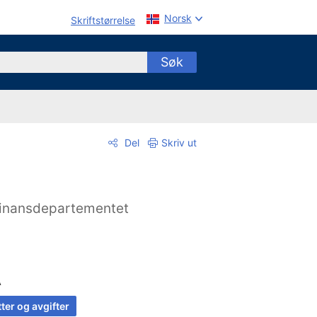
Norsk
Skriftstørrelse
Søk
Del
Skriv ut
inansdepartementet
A
ter og avgifter