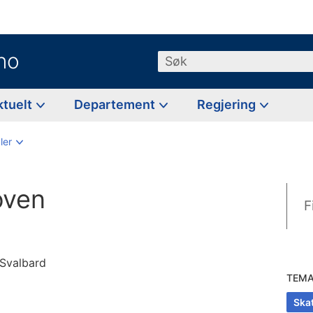
no
Søk
ktuelt
Departement
Regjering
ler
oven
F
 Svalbard
TEM
Skat