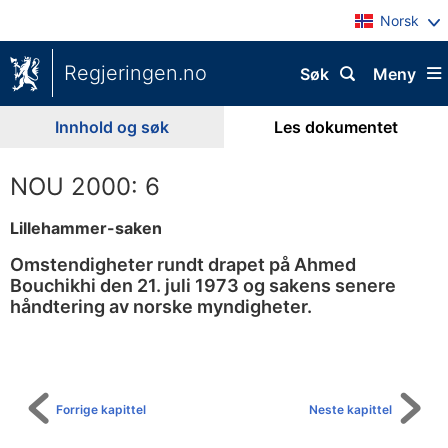
Norsk
Regjeringen.no
Søk
Meny
Innhold og søk
Les dokumentet
NOU 2000: 6
Lillehammer-saken
Omstendigheter rundt drapet på Ahmed
Bouchikhi den 21. juli 1973 og sakens senere
håndtering av norske myndigheter.
Til
innholdsfortegnelse
Forrige kapittel
Neste kapittel