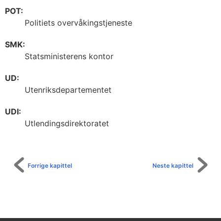
POT:
Politiets overvåkingstjeneste
SMK:
Statsministerens kontor
UD:
Utenriksdepartementet
UDI:
Utlendingsdirektoratet
Forrige kapittel
Neste kapittel