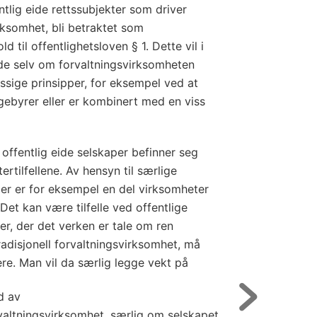
ntlig eide rettssubjekter som driver
irksomhet, bli betraktet som
d til offentlighetsloven § 1. Dette vil i
de selv om forvaltningsvirksomheten
ssige prinsipper, for eksempel ved at
gebyrer eller er kombinert med en viss
 offentlig eide selskaper befinner seg
ertilfellene. Av hensyn til særlige
ger er for eksempel en del virksomheter
 Det kan være tilfelle ved offentlige
eller, der det verken er tale om ren
radisjonell forvaltningsvirksomhet, må
e. Man vil da særlig legge vekt på
d av
altningsvirksomhet, særlig om selskapet