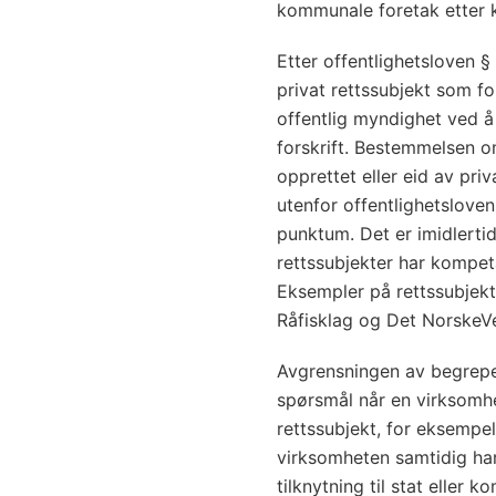
kommunale foretak etter 
Etter offentlighetsloven §
privat rettssubjekt som fo
offentlig myndighet ved å 
forskrift. Bestemmelsen o
opprettet eller eid av pri
utenfor offentlighetsloven
punktum. Det er imidlerti
rettssubjekter har kompeta
Eksempler på rettssubjekt
Råfisklag og Det NorskeVe
Avgrensningen av begrepet
spørsmål når en virksomhe
rettssubjekt, for eksempel
virksomheten samtidig har
tilknytning til stat eller 