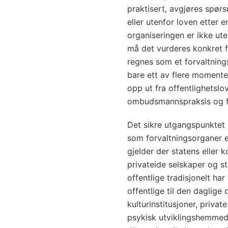
praktisert, avgjøres spør
eller utenfor loven etter e
organiseringen er ikke ut
må det vurderes konkret f
regnes som et forvaltning
bare ett av flere momenter
opp ut fra offentlighetslove
ombudsmannspraksis og fo
Det sikre utgangspunktet e
som forvaltningsorganer e
gjelder der statens eller 
privateide selskaper og s
offentlige tradisjonelt har
offentlige til den daglige dr
kulturinstitusjoner, privat
psykisk utviklingshemmede