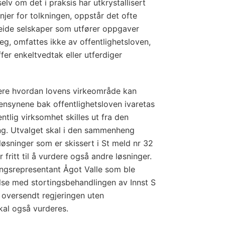
elv om det i praksis har utkrystallisert
injer for tolkningen, oppstår det ofte
vat eide selskaper som utfører oppgaver
eg, omfattes ikke av offentlighetsloven,
fer enkeltvedtak eller utferdiger
ere hvordan lovens virkeområde kan
hensynene bak offentlighetsloven ivaretas
entlig virksomhet skilles ut fra den
ng. Utvalget skal i den sammenheng
løsninger som er skissert i St meld nr 32
 fritt til å vurdere også andre løsninger.
tingsrepresentant Ågot Valle som ble
lse med stortingsbehandlingen av Innst S
 oversendt regjeringen uten
skal også vurderes.