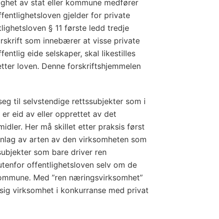
ngighet av stat eller kommune medfører
offentlighetsloven gjelder for private
tlighetsloven § 11 første ledd tredje
skrift som innebærer at visse private
fentlig eide selskaper, skal likestilles
tter loven. Denne forskriftshjemmelen
eg til selvstendige rettssubjekter som i
t er eid av eller opprettet av det
idler. Her må skillet etter praksis først
nnlag av arten av den virksomheten som
subjekter som bare driver ren
utenfor offentlighetsloven selv om de
er kommune. Med ”ren næringsvirksomhet”
sig virksomhet i konkurranse med privat