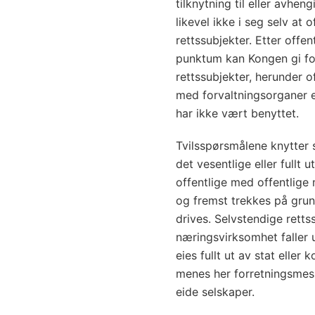
tilknytning til eller avhe
likevel ikke i seg selv at 
rettssubjekter. Etter offen
punktum kan Kongen gi for
rettssubjekter, herunder of
med forvaltningsorganer e
har ikke vært benyttet.
Tvilsspørsmålene knytter s
det vesentlige eller fullt u
offentlige med offentlige m
og fremst trekkes på gru
drives. Selvstendige retts
næringsvirksomhet faller 
eies fullt ut av stat ell
menes her forretningsmes
eide selskaper.