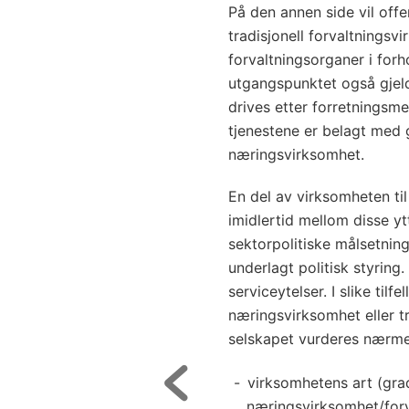
På den annen side vil offe
tradisjonell forvaltningsv
forvaltningsorganer i forhol
utgangspunktet også gjel
drives etter forretningsme
tjenestene er belagt med 
næringsvirksomhet.
En del av virksomheten til
imidlertid mellom disse ytt
sektorpolitiske målsetnin
underlagt politisk styring.
serviceytelser. I slike tilf
næringsvirksomhet eller t
selskapet vurderes nærmer
virksomhetens art (gra
næringsvirksomhet/forv