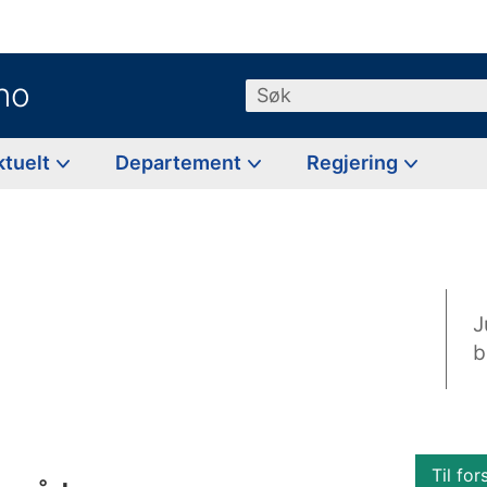
no
Søk
ktuelt
Departement
Regjering
J
b
Til for