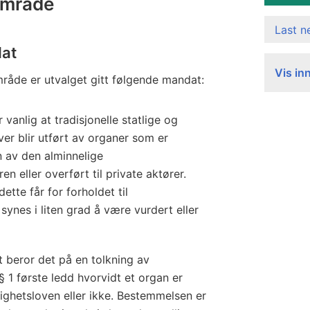
område
Last 
dat
Vis in
område er utvalget gitt følgende mandat:
 vanlig at tradisjonelle statlige og
r blir utført av organer som er
n av den alminnelige
en eller overført til private aktører.
ette får for forholdet til
 synes i liten grad å være vurdert eller
t beror det på en tolkning av
§ 1 første ledd hvorvidt et organ er
lighetsloven eller ikke. Bestemmelsen er