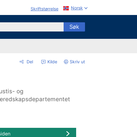
Norsk
Skriftstørrelse
Søk
Del
Kilde
Skriv ut
ustis- og
eredskapsdepartementet
siden