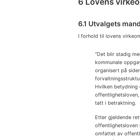
6 Lovens virke
6.1 Utvalgets man
I forhold til lovens virke
”Det blir stadig mer
kommunale oppgave
organisert på side
forvaltningsstruktur
Hvilken betydning d
offentlighetsloven,
tatt i betraktning.
Etter gjeldende ret
offentlighetsloven 
omfattet av offent