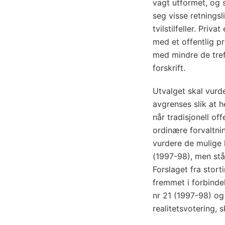
vagt utformet, og s
seg visse retningsl
tvilstilfeller. Pri
med et offentlig pr
med mindre de tref
forskrift.
Utvalget skal vurd
avgrenses slik at 
når tradisjonell off
ordinære forvaltni
vurdere de mulige 
(1997-98), men står
Forslaget fra stor
fremmet i forbinde
nr 21 (1997-98) og
realitetsvotering, 