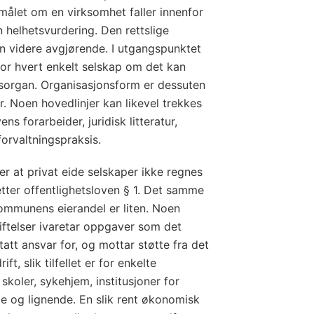
smålet om en virksomhet faller innenfor
n helhetsvurdering. Den rettslige
en videre avgjørende. I utgangspunktet
or hvert enkelt selskap om det kan
sorgan. Organisasjonsform er dessuten
. Noen hovedlinjer kan likevel trekkes
ns forarbeider, juridisk litteratur,
rvaltningspraksis.
r at privat eide selskaper ikke regnes
tter offentlighetsloven § 1. Det samme
kommunens eierandel er liten. Noen
tiftelser ivaretar oppgaver som det
 tatt ansvar for, og mottar støtte fra det
ift, slik tilfellet er for enkelte
e skoler, sykehjem, institusjoner for
 og lignende. En slik rent økonomisk