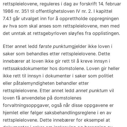
rettspleielovene, reguleres i dag av forskrift 14. februar
1986 nr. 351 til offentlighetsloven IV nr. 2. I kapittel
7.4.1 går utvalget inn for å opprettholde oppregningen
av hva som skal anses som rettspleielovene, men med
det unntak at rettsgebyrloven sløyfes fra opplistingen.
Etter annet ledd
første punktum
gjelder ikke loven i
saker som behandles etter rettspleielovene. Dette
innebærer at loven ikke gir rett til å kreve innsyn i
rettssaksdokumenter hos domstolene. Loven gir heller
ikke rett til innsyn i dokumenter i saker som politiet
eller påtalemyndigheten behandler etter
rettspleielovene. Etter annet ledd
annet punktum
vil
loven få anvendelse på domstolenes
forvaltningsoppgaver, også når disse oppgavene er
hjemlet eller følger saksbehandlingsreglene i en av
rettspleielovene. Dette innebærer for eksempel at