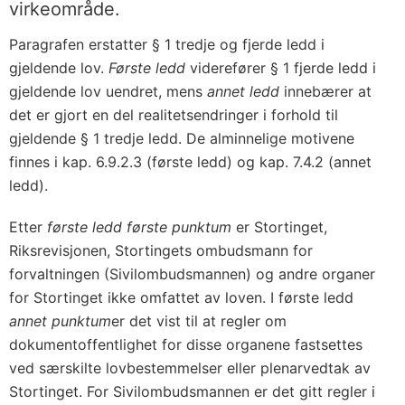
virkeområde.
Paragrafen erstatter § 1 tredje og fjerde ledd i
gjeldende lov.
Første ledd
viderefører § 1 fjerde ledd i
gjeldende lov uendret, mens
annet ledd
innebærer at
det er gjort en del realitetsendringer i forhold til
gjeldende § 1 tredje ledd. De alminnelige motivene
finnes i kap. 6.9.2.3 (første ledd) og kap. 7.4.2 (annet
ledd).
Etter
første ledd første punktum
er Stortinget,
Riksrevisjonen, Stortingets ombudsmann for
forvaltningen (Sivilombudsmannen) og andre organer
for Stortinget ikke omfattet av loven. I første ledd
annet punktum
er det vist til at regler om
dokumentoffentlighet for disse organene fastsettes
ved særskilte lovbestemmelser eller plenarvedtak av
Stortinget. For Sivilombudsmannen er det gitt regler i