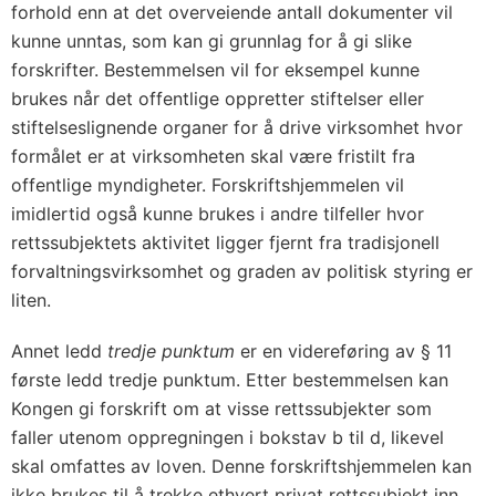
forhold enn at det overveiende antall dokumenter vil
kunne unntas, som kan gi grunnlag for å gi slike
forskrifter. Bestemmelsen vil for eksempel kunne
brukes når det offentlige oppretter stiftelser eller
stiftelseslignende organer for å drive virksomhet hvor
formålet er at virksomheten skal være fristilt fra
offentlige myndigheter. Forskriftshjemmelen vil
imidlertid også kunne brukes i andre tilfeller hvor
rettssubjektets aktivitet ligger fjernt fra tradisjonell
forvaltningsvirksomhet og graden av politisk styring er
liten.
Annet ledd
tredje punktum
er en videreføring av § 11
første ledd tredje punktum. Etter bestemmelsen kan
Kongen gi forskrift om at visse rettssubjekter som
faller utenom oppregningen i bokstav b til d, likevel
skal omfattes av loven. Denne forskriftshjemmelen kan
ikke brukes til å trekke ethvert privat rettssubjekt inn