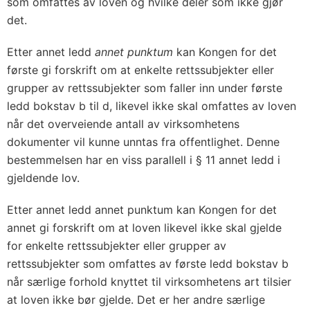
som omfattes av loven og hvilke deler som ikke gjør
det.
Etter annet ledd
annet punktum
kan Kongen for det
første gi forskrift om at enkelte rettssubjekter eller
grupper av rettssubjekter som faller inn under første
ledd bokstav b til d, likevel ikke skal omfattes av loven
når det overveiende antall av virksomhetens
dokumenter vil kunne unntas fra offentlighet. Denne
bestemmelsen har en viss parallell i § 11 annet ledd i
gjeldende lov.
Etter annet ledd annet punktum kan Kongen for det
annet gi forskrift om at loven likevel ikke skal gjelde
for enkelte rettssubjekter eller grupper av
rettssubjekter som omfattes av første ledd bokstav b
når særlige forhold knyttet til virksomhetens art tilsier
at loven ikke bør gjelde. Det er her andre særlige