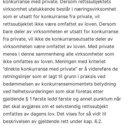
konkurranse med private. Dersom rettssubjektets
virksomhet utelukkende består i næringsvirksomhet
som er utsatt for konkurranse fra private, vil
rettssubjektet ikke være omfattet av loven. Dersom
bare deler av virksomheten er utsatt for konkurranse
fra private, vil ikke de konkurranseutsatte deler av
virksomheten være omfattet av loven. Med private
menes i denne sammenheng alle virksomheter som
ikke omfattes av loven. Meningen med kriteriet
”direkte konkurranse med private” er å videreføre de
retningslinjer som er lagt til grunn i praksis ved
bedømmelsen av konkurransemomentets betydning
ved helhetsvurderingen som skal foretas etter
gjeldende § 1 første ledd første og annet punktum når
det skal avgjøres om et selvstendig rettssubjekt
omfattes av dagens lov. Det vises for så vidt til
beskrivelsen av gjeldende rett under kap. 6.2.