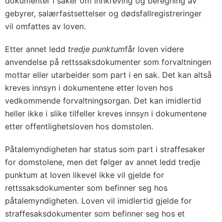
dokumenter i saker om innkreving og beregning av
gebyrer, salærfastsettelser og dødsfallregistreringer
vil omfattes av loven.
Etter annet ledd
tredje punktum
får loven videre
anvendelse på rettssaksdokumenter som forvaltningen
mottar eller utarbeider som part i en sak. Det kan altså
kreves innsyn i dokumentene etter loven hos
vedkommende forvaltningsorgan. Det kan imidlertid
heller ikke i slike tilfeller kreves innsyn i dokumentene
etter offentlighetsloven hos domstolen.
Påtalemyndigheten har status som part i straffesaker
for domstolene, men det følger av annet ledd tredje
punktum at loven likevel ikke vil gjelde for
rettssaksdokumenter som befinner seg hos
påtalemyndigheten. Loven vil imidlertid gjelde for
straffesaksdokumenter som befinner seg hos et