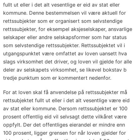
fullt ut eller i det alt vesentlige er eid av stat eller
kommune. Denne bestemmelsen vil være aktuell for
rettssubjekter som er organisert som selvstendige
rettssubjekter, for eksempel aksjeselskaper, ansvarlige
selskaper eller andre selskapsformer som har status
som selvstendige rettssubjekter. Rettssubjektet vil i
utgangspunktet være omfattet av loven uansett hva
slags virksomhet det driver, og loven vil gjelde for alle
deler av selskapets virksomhet, se likevel bokstav b
tredje punktum som er kommentert nedenfor.
For at loven skal få anvendelse på rettssubjekter må
rettsubjektet fullt ut eller i det alt vesentlige være eid
av stat eller kommune. Dersom rettssubjektet er 100
prosent offentlig eid vil selvsagt dette vilkåret være
oppfylt. Der det offentliges eierandel er mindre enn
100 prosent, ligger grensen for når loven gjelder for