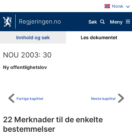
Norsk
Regjeringen.no
Søk
Meny
Innhold og søk
Les dokumentet
NOU 2003: 30
Ny offentlighetslov
Til
innholdsfortegnelse
Forrige kapittel
Neste kapittel
22 Merknader til de enkelte
bestemmelser