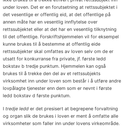
under loven. Det er en forutsetning at rettssubjektet i
det vesentlige er offentlig eid, at det offentlige på
annen måte har en vesentlig innflytelse over
rettssubjektet eller at det har en vesentlig tilknytning
til det offentlige. Forskriftshjemmelen vil for eksempel
kunne brukes til å bestemme at offentlig eide
rettssubjekter skal omfattes av loven selv om de er
utsatt for konkurranse fra private, jf. første ledd
bokstav b tredje punktum. Hjemmelen kan også
brukes til å trekke den del av et rettssubjekts
virksomhet inn under loven som består i å utføre andre
lovpålagte tjenester enn dem som er nevnt i første
ledd bokstav d første punktum.
I
tredje ledd
er det presisert at begrepene forvaltning
og organ slik de brukes i loven er ment å omfatte alle
virksomheter som faller inn under lovens virkeområde.