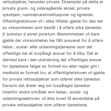
rettsubjekter, herunder private. Eksempler på dette er
private grunn- og videregående skoler, private
sykehjem, rusmisbrukerinstitusjoner og lignende.
Offentlighetsloven vil i slike tilfeller gjelde for den del
av virksomheten som består i å utføre slike tjenester,
jf. bokstav d
annet punktum
. Bestemmelsen vil bare
gjelde der virksomheten har fått ansvaret for å utføre
helse-, sosial- eller utdanningstjenester som det
offentlige har et lovpålagt ansvar for å tilby. Det er
dermed bare i den utstrekning det offentliges ansvar
for tjenestene følger av formell lov eller regler gitt i
medhold av formell lov, at offentlighetsloven vil gjelde
for private rettssubjekter som utfører slike tjenester.
Dersom det dreier seg om lovpålagte tjenester
innenfor andre områder enn helse-, sosial- og
utdanningssektoren, vil ikke loven få anvendelse på
private rettssubjekter som utfører tjenestene.