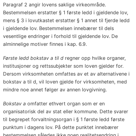
Paragraf 2 angir lovens saklige virkeområde.
Bestemmelsen erstatter § 1 første ledd i gjeldende lov,
mens § 3 i lovutkastet erstatter § 1 annet til fjerde ledd
i gjeldende lov. Bestemmelsen innebærer til dels
vesentlige endringer i forhold til gjeldende lov. De
alminnelige motiver finnes i kap. 6.9.
Første ledd bokstav a til d
regner opp hvilke organer,
institusjoner og rettssubjekter som loven gjelder for.
Dersom virksomheten omfattes av et av alternativene i
bokstav a til d, vil loven gjelde for virksomheten, med
mindre noe annet følger av annen lovgivning.
Bokstav a
omfatter ethvert organ som er en
organisatorisk del av stat eller kommune. Dette svarer
til begrepet forvaltningsorgan i § 1 første ledd første
punktum i dagens lov. På dette punktet innebærer
bestemmelsen således ikke noen realitetsendring i