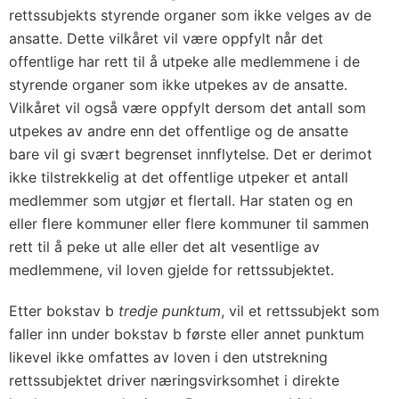
rettssubjekts styrende organer som ikke velges av de
ansatte. Dette vilkåret vil være oppfylt når det
offentlige har rett til å utpeke alle medlemmene i de
styrende organer som ikke utpekes av de ansatte.
Vilkåret vil også være oppfylt dersom det antall som
utpekes av andre enn det offentlige og de ansatte
bare vil gi svært begrenset innflytelse. Det er derimot
ikke tilstrekkelig at det offentlige utpeker et antall
medlemmer som utgjør et flertall. Har staten og en
eller flere kommuner eller flere kommuner til sammen
rett til å peke ut alle eller det alt vesentlige av
medlemmene, vil loven gjelde for rettssubjektet.
Etter bokstav b
tredje punktum
, vil et rettssubjekt som
faller inn under bokstav b første eller annet punktum
likevel ikke omfattes av loven i den utstrekning
rettssubjektet driver næringsvirksomhet i direkte