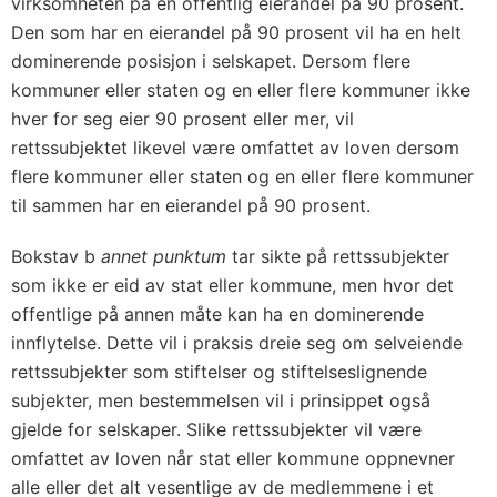
virksomheten på en offentlig eierandel på 90 prosent.
Den som har en eierandel på 90 prosent vil ha en helt
dominerende posisjon i selskapet. Dersom flere
kommuner eller staten og en eller flere kommuner ikke
hver for seg eier 90 prosent eller mer, vil
rettssubjektet likevel være omfattet av loven dersom
flere kommuner eller staten og en eller flere kommuner
til sammen har en eierandel på 90 prosent.
Bokstav b
annet punktum
tar sikte på rettssubjekter
som ikke er eid av stat eller kommune, men hvor det
offentlige på annen måte kan ha en dominerende
innflytelse. Dette vil i praksis dreie seg om selveiende
rettssubjekter som stiftelser og stiftelseslignende
subjekter, men bestemmelsen vil i prinsippet også
gjelde for selskaper. Slike rettssubjekter vil være
omfattet av loven når stat eller kommune oppnevner
alle eller det alt vesentlige av de medlemmene i et