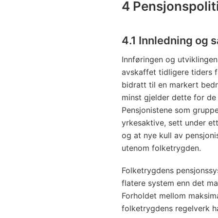
4 Pensjonspolit
4.1 Innledning og
Innføringen og utviklingen
avskaffet tidligere tiders
bidratt til en markert bed
minst gjelder dette for de
Pensjonistene som gruppe 
yrkesaktive, sett under e
og at nye kull av pensjoni
utenom folketrygden.
Folketrygdens pensjonssys
flatere system enn det man
Forholdet mellom maksima
folketrygdens regelverk ha