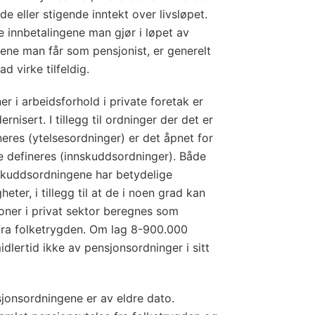
e eller stigende inntekt over livsløpet.
nnbetalingene man gjør i løpet av
sene man får som pensjonist, er generelt
d virke tilfeldig.
r i arbeidsforhold i private foretak er
nisert. I tillegg til ordninger der det er
eres (ytelsesordninger) er det åpnet for
 defineres (innskuddsordninger). Både
skuddsordningene har betydelige
eter, i tillegg til at de i noen grad kan
oner i privat sektor beregnes som
n fra folketrygden. Om lag 8-900.000
dlertid ikke av pensjonsordninger i sitt
sjonsordningene er av eldre dato.