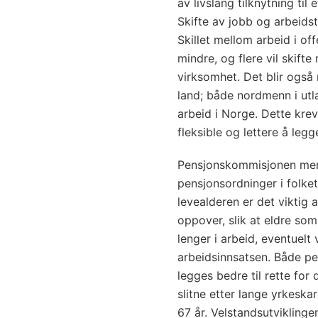
av livslang tilknytning til
Skifte av jobb og arbeidst
Skillet mellom arbeid i of
mindre, og flere vil skifte
virksomhet. Det blir også
land; både nordmenn i ut
arbeid i Norge. Dette kre
fleksible og lettere å leg
Pensjonskommisjonen mene
pensjonsordninger i folk
levealderen er det viktig at
oppover, slik at eldre som
lenger i arbeid, eventuelt
arbeidsinnsatsen. Både pe
legges bedre til rette for
slitne etter lange yrkeskar
67 år. Velstandsutvikling