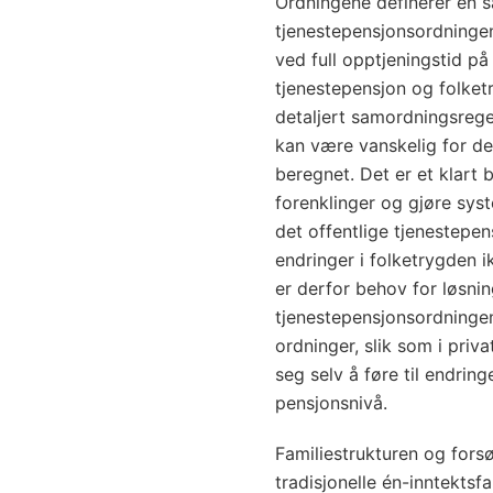
Ordningene definerer en s
tjenestepensjonsordningen
ved full opptjeningstid på
tjenestepensjon og folke
detaljert samordningsrege
kan være vanskelig for de
beregnet. Det er et klart b
forenklinger og gjøre syst
det offentlige tjenestepe
endringer i folketrygden ik
er derfor behov for løsnin
tjenestepensjonsordninge
ordninger, slik som i priva
seg selv å føre til endring
pensjonsnivå.
Familiestrukturen og fors
tradisjonelle én-inntektsfa