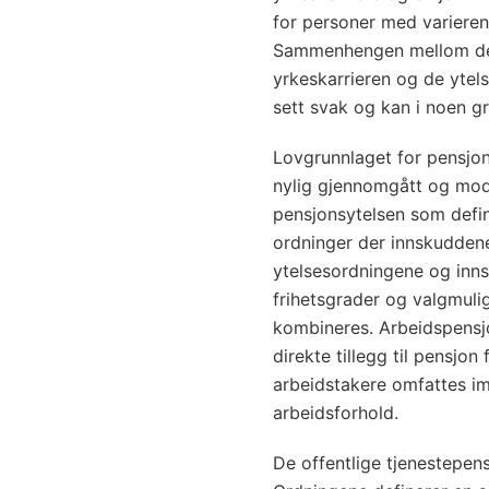
for personer med varierend
Sammenhengen mellom de i
yrkeskarrieren og de ytel
sett svak og kan i noen gra
Lovgrunnlaget for pensjone
nylig gjennomgått og moder
pensjonsytelsen som defin
ordninger der innskuddene
ytelsesordningene og inn
frihetsgrader og valgmuligh
kombineres. Arbeidspensj
direkte tillegg til pensjo
arbeidstakere omfattes imi
arbeidsforhold.
De offentlige tjenestepen