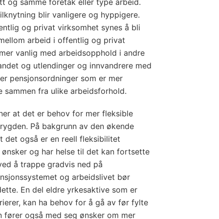
 ett og samme foretak eller type arbeid.
ilknytning blir vanligere og hyppigere.
fentlig og privat virksomhet synes å bli
 mellom arbeid i offentlig og privat
 mer vanlig med arbeidsopphold i andre
landet og utlendinger og innvandrere med
ver pensjonsordninger som er mer
ge sammen fra ulike arbeidsforhold.
r at det er behov for mer fleksible
etrygden. På bakgrunn av den økende
 det også er en reell fleksibilitet
 ønsker og har helse til det kan fortsette
 ved å trappe gradvis ned på
nsjonssystemet og arbeidslivet bør
 dette. En del eldre yrkesaktive som er
rierer, kan ha behov for å gå av før fylte
en fører også med seg ønsker om mer