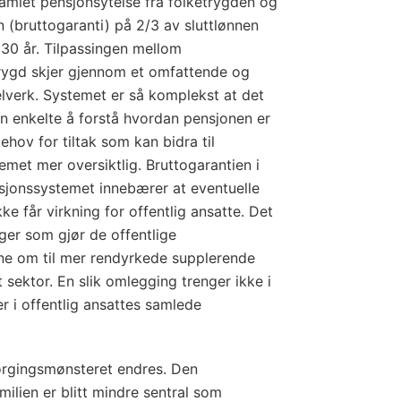
amlet pensjonsytelse fra folketrygden og
 (bruttogaranti) på 2/3 av sluttlønnen
 30 år. Tilpassingen mellom
trygd skjer gjennom et omfattende og
lverk. Systemet er så komplekst at det
n enkelte å forstå hvordan pensjonen er
ehov for tiltak som kan bidra til
emet mer oversiktlig. Bruttogarantien i
nsjonssystemet innebærer at eventuelle
ke får virkning for offentlig ansatte. Det
ger som gjør de offentlige
ne om til mer rendyrkede supplerende
t sektor. En slik omlegging trenger ikke i
er i offentlig ansattes samlede
ørgingsmønsteret endres. Den
milien er blitt mindre sentral som