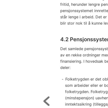
fritid, herunder lengre pe
pensjonssystemet innrette
står lenge i arbeid. Det er
blir stor nok til å kunne le
4.2 Pensjonssyste
Det samlede pensjonssyste
av en rekke ordninger med
finansiering. I hovedsak 
deler:
Folketrygden er det obl
som arbeider eller er b
folketrygden. Folketry
(minstepensjon) uavheng
inntektssikring (tilleggs