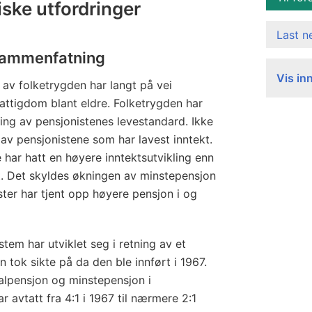
iske utfordringer
Last 
 sammenfatning
Vis in
 av folketrygden har langt på vei
 fattigdom blant eldre. Folketrygden har
ring av pensjonistenes levestandard. Ikke
 av pensjonistene som har lavest inntekt.
har hatt en høyere inntektsutvikling enn
tt. Det skyldes økningen av minstepensjon
ster har tjent opp høyere pensjon i og
tem har utviklet seg i retning av et
 tok sikte på da den ble innført i 1967.
lpensjon og minstepensjon i
r avtatt fra 4:1 i 1967 til nærmere 2:1