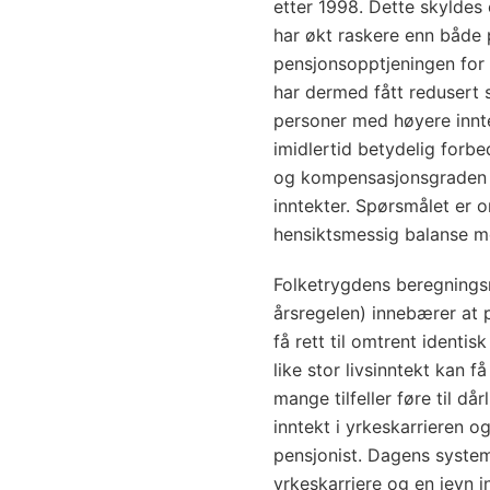
etter 1998. Dette skyldes
har økt raskere enn både 
pensjonsopptjeningen for 
har dermed fått redusert 
personer med høyere innt
imidlertid betydelig forbe
og kompensasjonsgraden er
inntekter. Spørsmålet er 
hensiktsmessig balanse me
Folketrygdens beregnings
årsregelen) innebærer at 
få rett til omtrent ident
like stor livsinntekt kan f
mange tilfeller føre til d
inntekt i yrkeskarrieren 
pensjonist. Dagens system 
yrkeskarriere og en jevn in