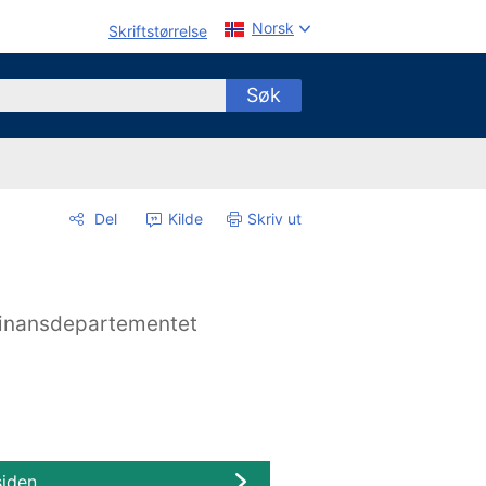
Norsk
Skriftstørrelse
Søk
Del
Kilde
Skriv ut
inansdepartementet
siden