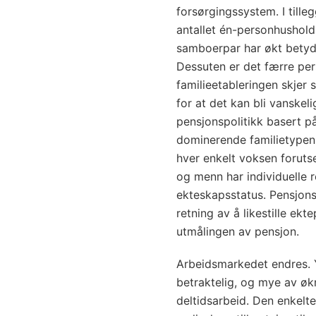
forsørgingssystem. I tille
antallet én-personhushold
samboerpar har økt betyde
Dessuten er det færre pers
familie­etableringen skjer s
for at det kan bli vanskel
pensjonspolitikk basert p
dominerende familietypen. 
hver enkelt voksen forutse
og menn har individuelle r
ekteskapsstatus. Pensjonss
retning av å likestille ek
utmålingen av pensjon.
Arbeidsmarkedet endres. Y
betraktelig, og mye av øk
deltidsarbeid. Den enkelte