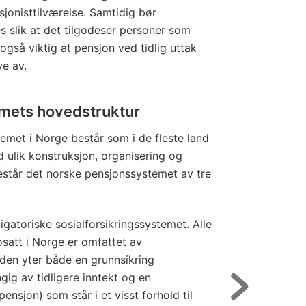
nsjonisttilværelse. Samtidig bør
s slik at det tilgodeser personer som
 også viktig at pensjon ved tidlig uttak
ve av.
mets hovedstruktur
met i Norge består som i de fleste land
 ulik konstruksjon, organisering og
består det norske pensjonssystemet av tre
igatoriske sosialforsikringssystemet. Alle
osatt i Norge er omfattet av
gden yter både en grunnsikring
ig av tidligere inntekt og en
pensjon) som står i et visst forhold til