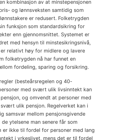
 en kombinasjon av at minstepensjonen
pris- og lønnsveksten samtidig som
lønnstakere er redusert. Folketrygden
sin funksjon som standardsikring for
ekter enn gjennomsnittet. Systemet er
dret med hensyn til minstesikringsnivå,
 relativt høy for midlere og lavere
om folketrygden nå har funnet en
llom fordeling, sparing og forsikring.
regler (besteårsregelen og 40-
personer med svært ulik livsinntekt kan
isk pensjon, og omvendt at personer med
å svært ulik pensjon. Regelverket kan i
årlig samsvar mellom pensjonsgivende
og de ytelsene man senere får som
er ikke til fordel for personer med lang
ntekt i yrkeslivet, mens det er til fordel