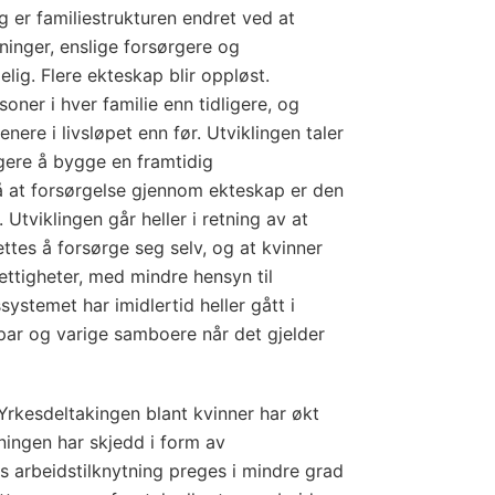
gg er familiestrukturen endret ved at
ninger, enslige forsørgere og
lig. Flere ekteskap blir oppløst.
oner i hver familie enn tidligere, og
enere i livsløpet enn før. Utviklingen taler
igere å bygge en framtidig
å at forsørgelse gjennom ekteskap er den
Utviklingen går heller i retning av at
ttes å forsørge seg selv, og at kvinner
ettigheter, med mindre hensyn til
ystemet har imidlertid heller gått i
tepar og varige samboere når det gjelder
rkesdeltakingen blant kvinner har økt
ningen har skjedd i form av
s arbeidstilknytning preges i mindre grad