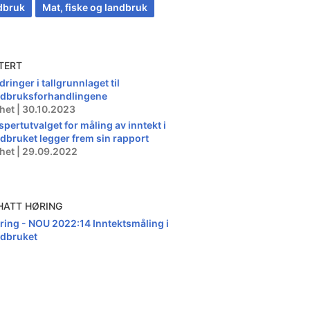
dbruk
Mat, fiske og landbruk
TERT
ringer i tallgrunnlaget til
rdbruksforhandlingene
het | 30.10.2023
spertutvalget for måling av inntekt i
rdbruket legger frem sin rapport
het | 29.09.2022
HATT HØRING
ring - NOU 2022:14 Inntektsmåling i
rdbruket