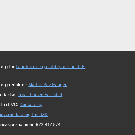
rlig for
Landbruks- og matdepartementets
:
rlig redaktør:
Marthe Bay Haugen
redaktør:
Toralf Larsen Vallestad
tte i LMD:
Depkatalog
onvernerklæring for LMD
nisasjonsnummer: 972 417 874