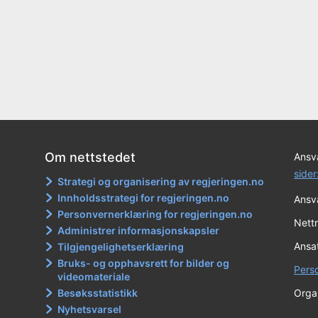
Om nettstedet
Ansva
sider
Strategi og organisering av regjeringen.no
Innholdsstrategi for regjeringen.no
Ansva
Personvernerklæring for regjeringen.no
Nett
Administrer informasjonskapsler
Ansa
Tilgjengelighetserklæring
Bruks- og opphavsrett for bilder og
Pers
videomateriale
Besøksstatistikk
Orga
Nyhetsvarsel