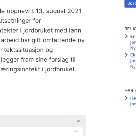
Jor
le oppnevnt 13. august 2021
utsetninger for
RELA
ekter i jordbruket med lønn
End
 arbeid har gitt omfattende ny
jo
Ny
ntektssituasjon og
Ek
legger fram sine forslag til
jo
Ny
æringsinntekt i jordbruket.
HAR 
Hø
jo