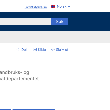
Norsk
Skriftstørrelse
Søk
Del
Kilde
Skriv ut
andbruks- og
atdepartementet
A