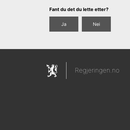
Tilbakemeldingsskjema
Fant du det du lette etter?
Ja
Nei
Regjeringen.no