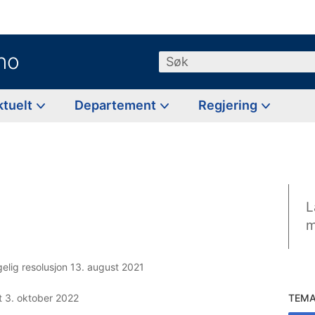
no
Søk
ktuelt
Departement
Regjering
L
m
elig resolusjon 13. august 2021
t 3. oktober 2022
TEM