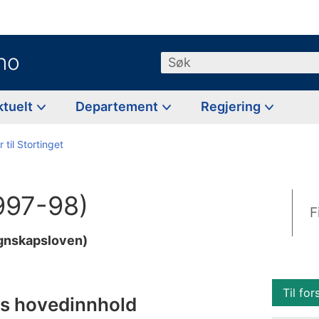
no
Søk
ktuelt
Departement
Regjering
 til Stortinget
1997-98)
F
egnskapsloven)
Til for
ns hovedinnhold