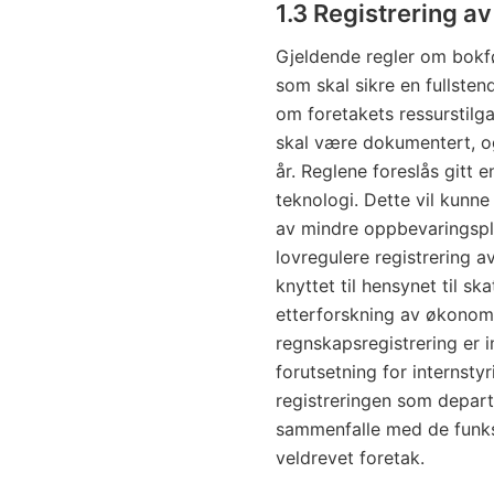
1.3 Registrering 
Gjeldende regler om bokfør
som skal sikre en fullsten
om foretakets ressurstil
skal være dokumentert, o
år. Reglene foreslås gitt 
teknologi. Dette vil kunne
av mindre oppbevaringspli
lovregulere registrering 
knyttet til hensynet til sk
etterforskning av økonomis
regnskapsregistrering er 
forutsetning for internstyr
registreringen som departe
sammenfalle med de funksjo
veldrevet foretak.