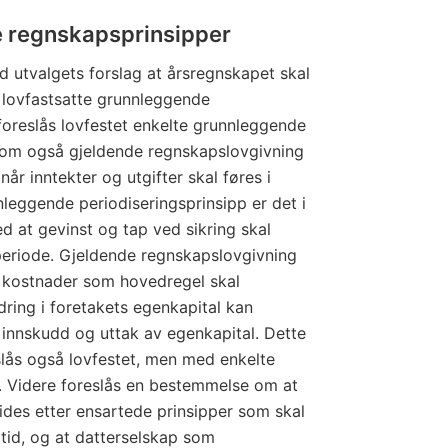
 regnskapsprinsipper
d utvalgets forslag at årsregnskapet skal
 lovfastsatte grunnleggende
foreslås lovfestet enkelte grunnleggende
 som også gjeldende regnskapslovgivning
år inntekter og utgifter skal føres i
leggende periodiseringsprinsipp er det i
d at gevinst og tap ved sikring skal
eriode. Gjeldende regnskapslovgivning
g kostnader som hovedregel skal
endring i foretakets egenkapital kan
t innskudd og uttak av egenkapital. Dette
lås også lovfestet, men med enkelte
. Videre foreslås en bestemmelse om at
ides etter ensartede prinsipper som skal
tid, og at datterselskap som