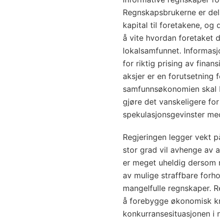
Regnskapsbrukerne er dels
kapital til foretakene, og
å vite hvordan foretaket d
lokalsamfunnet. Informasj
for riktig prising av finan
aksjer er en forutsetning f
samfunnsøkonomien skal b
gjøre det vanskeligere fo
spekulasjonsgevinster med 
Regjeringen legger vekt p
stor grad vil avhenge av 
er meget uheldig dersom 
av mulige straffbare forh
mangelfulle regnskaper. R
å forebygge økonomisk krim
konkurransesituasjonen i 