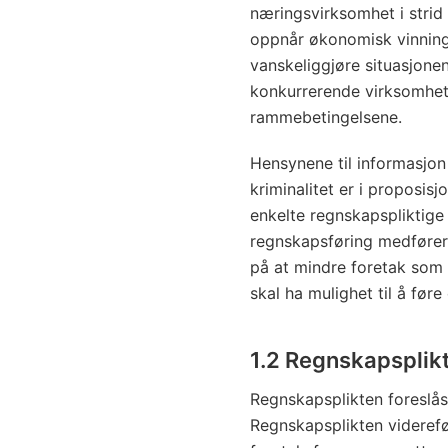
næringsvirksomhet i strid
oppnår økonomisk vinning 
vanskeliggjøre situasjone
konkurrerende virksomhet i
rammebetingelsene.
Hensynene til informasjo
kriminalitet er i proposis
enkelte regnskapspliktige 
regnskapsføring medfører f
på at mindre foretak som 
skal ha mulighet til å før
1.2 Regnskapsplik
Regnskapsplikten foreslås 
Regnskapsplikten viderefø