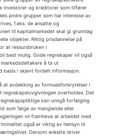
 investorer og kreditorer som tilfører
 dels andre grupper som har interesse av
rives, f.eks. de ansatte og
onen til kapitalmarkedet skal gi grunnlag
sielle objekter. Riktig prisdannelse på
or at ressursbruken i
li best mulig. Gode regnskaper vil også
r markedsdeltakere å ta ut
basis i skjevt fordelt informasjon.
å at avdekking av formuesforbrytelser i
at regnskapslovgivningen overholdes. Det
regnskapspliktige kan unngå forfølging
old som følge av manglende eller
egjeringen vil framheve at arbeidet med
inalitet også er viktig av hensyn til
næringslivet. Dersom enkelte driver