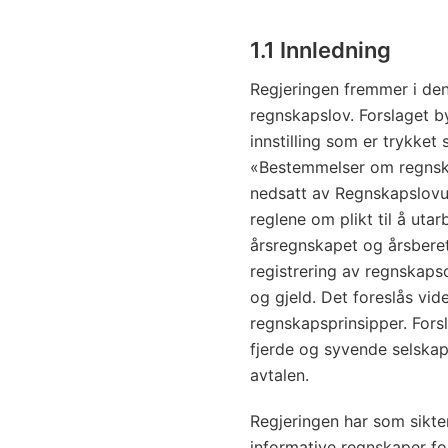
1.1 Innledning
Regjeringen fremmer i den
regnskapslov. Forslaget 
innstilling som er trykk
«Bestemmelser om regnska
nedsatt av Regnskapslovutv
reglene om plikt til å uta
årsregnskapet og årsberetn
registrering av regnskaps
og gjeld. Det foreslås vi
regnskapsprinsipper. For
fjerde og syvende selskap
avtalen.
Regjeringen har som sikte
informative regnskaper fo