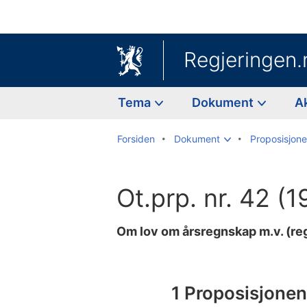
Regjeringen.
Tema
Dokument
A
Forsiden
Dokument
Proposisjoner
Ot.prp. nr. 42 (
Om lov om årsregnskap m.v. (r
Til
innholdsfortegnelse
1 Proposisjone