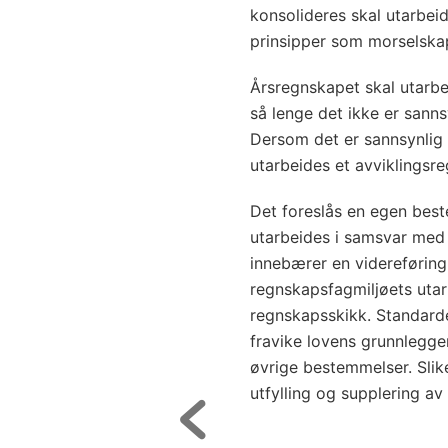
konsolideres skal utarbe
prinsipper som morselska
Årsregnskapet skal utarbei
så lenge det ikke er sannsy
Dersom det er sannsynlig a
utarbeides et avviklingsr
Det foreslås en egen bes
utarbeides i samsvar med
innebærer en videreføring
regnskapsfagmiljøets utar
regnskapsskikk. Standarde
fravike lovens grunnlegge
øvrige bestemmelser. Slike
utfylling og supplering a