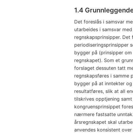
1.4 Grunnleggende
Det foreslås i samsvar me
utarbeides i samsvar med
regnskapsprinsipper. Det 
periodiseringsprinsipper
bygger på (prinsipper om n
regnskapet). Som et grunn
forslaget dessuten tatt me
regnskapsføres i samme p
bygger på at inntekter o
resultatføres, slik at all 
tilskrives opptjening sam
kongruensprinsippet fores
nærmere fastsatte unntak
årsregnskapet skal utarbe
anvendes konsistent over 