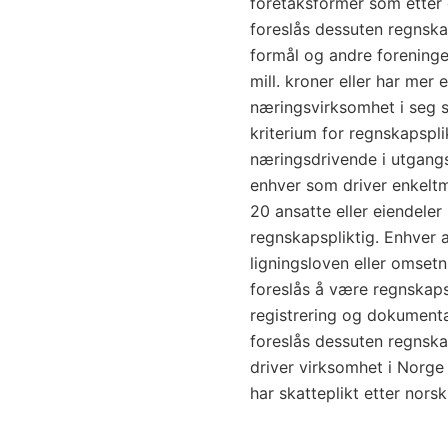
foretaksformer som etter 
foreslås dessuten regnsk
formål og andre foreninge
mill. kroner eller har mer 
næringsvirksomhet i seg s
kriterium for regnskapspli
næringsdrivende i utgangsp
enhver som driver enkelt
20 ansatte eller eiendeler
regnskapspliktig. Enhver
ligningsloven eller omset
foreslås å være regnskaps
registrering og dokument
foreslås dessuten regnska
driver virksomhet i Norge
har skatteplikt etter norsk