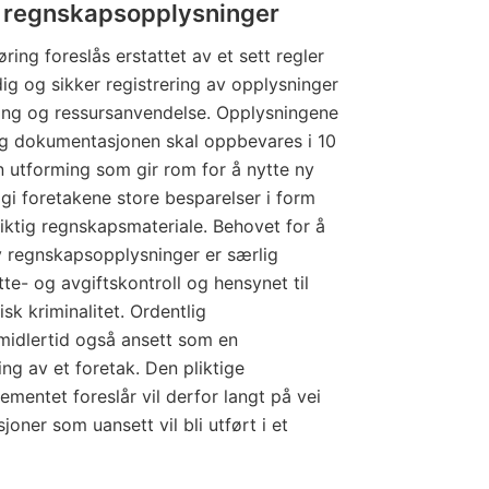
av regnskapsopplysninger
ing foreslås erstattet av et sett regler
dig og sikker registrering av opplysninger
gang og ressursanvendelse. Opplysningene
g dokumentasjonen skal oppbevares i 10
en utforming som gir rom for å nytte ny
 gi foretakene store besparelser i form
ktig regnskapsmateriale. Behovet for å
av regnskapsopplysninger er særlig
atte- og avgiftskontroll og hensynet til
k kriminalitet. Ordentlig
imidlertid også ansett som en
ing av et foretak. Den pliktige
mentet foreslår vil derfor langt på vei
ner som uansett vil bli utført i et