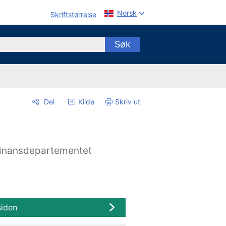
Norsk
Skriftstørrelse
Søk
Del
Kilde
Skriv ut
inansdepartementet
siden