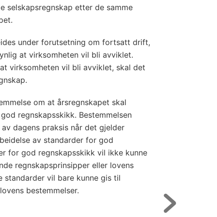
ide selskapsregnskap etter de samme
pet.
des under forutsetning om fortsatt drift,
nlig at virksomheten vil bli avviklet.
t virksomheten vil bli avviklet, skal det
egnskap.
temmelse om at årsregnskapet skal
 god regnskapsskikk. Bestemmelsen
 av dagens praksis når det gjelder
beidelse av standarder for god
r for god regnskapsskikk vil ikke kunne
nde regnskapsprinsipper eller lovens
 standarder vil bare kunne gis til
v lovens bestemmelser.