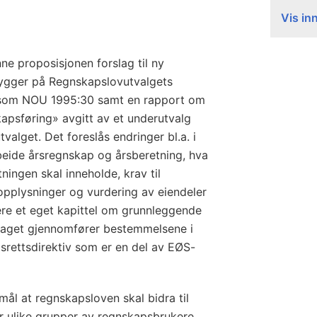
Vis in
ne proposisjonen forslag til ny
bygger på Regnskapslovutvalgets
et som NOU 1995:30 samt en rapport om
psføring» avgitt av et underutvalg
alget. Det foreslås endringer bl.a. i
rbeide årsregnskap og årsberetning, hva
ingen skal inneholde, krav til
opplysninger og vurdering av eiendeler
dere et eget kapittel om grunnleggende
slaget gjennomfører bestemmelsene i
srettsdirektiv som er en del av EØS-
mål at regnskapsloven skal bidra til
r ulike grupper av regnskapsbrukere.