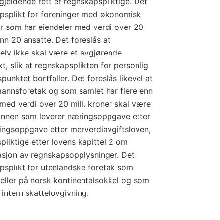
gjeldende rett er regnskapspliktige. Det
apsplikt for foreninger med økonomisk
r som har eiendeler med verdi over 20
enn 20 ansatte. Det foreslås at
elv ikke skal være et avgjørende
kt, slik at regnskapsplikten for personlig
unktet bortfaller. Det foreslås likevel at
mannsforetak og som samlet har flere enn
 med verdi over 20 mill. kroner skal være
 annen som leverer næringsoppgave etter
ningsoppgave etter merverdiavgiftsloven,
pliktige etter lovens kapittel 2 om
asjon av regnskapsopplysninger. Det
psplikt for utenlandske foretak som
 eller på norsk kontinentalsokkel og som
 intern skattelovgivning.