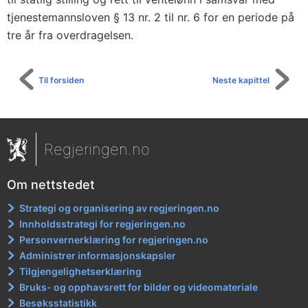
tjenestemannsloven § 13 nr. 2 til nr. 6 for en periode på
tre år fra overdragelsen.
Til forsiden
Neste kapittel
Regjeringen.no
Om nettstedet
Strategi og organisering av regjeringen.no
Innholdsstrategi for regjeringen.no
Personvernerklæring for regjeringen.no
Administrer informasjonskapsler
Tilgjengelighetserklæring
Bruks- og opphavsrett for bilder og videomateriale
Besøksstatistikk