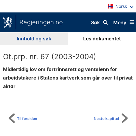
Norsk
Regjeringen.no
Søk
Meny
Innhold og søk
Les dokumentet
Ot.prp. nr. 67 (2003-2004)
Midlertidig lov om fortrinnsrett og ventelønn for
arbeidstakere i Statens kartverk som går over til privat
aktør
Til
innholdsfortegnelse
Til forsiden
Neste kapittel