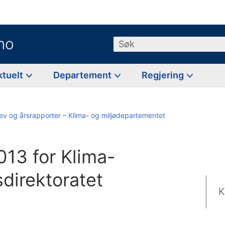
no
Søk
ktuelt
Departement
Regjering
ev og årsrapporter – Klima- og miljødepartementet
013 for Klima-
direktoratet
K