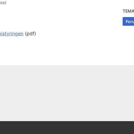
ntet
TEM
For
istyringen
(pdf)