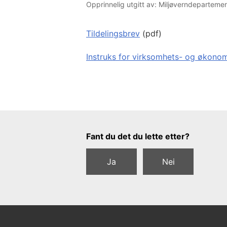
Opprinnelig utgitt av: Miljøverndeparteme
Tildelingsbrev
(pdf)
Instruks for virksomhets- og økonom
Tilbakemeldingsskjema
Fant du det du lette etter?
Ja
Nei