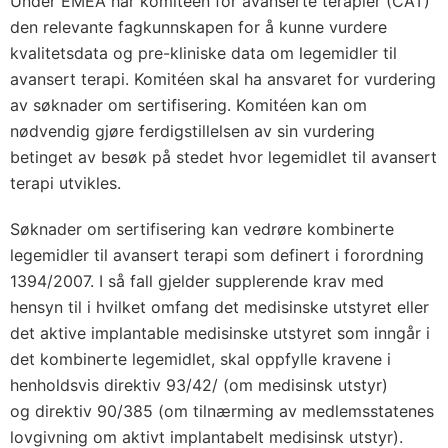
Under EMEA har komitéen for avanserte terapier (CAT)
den relevante fagkunnskapen for å kunne vurdere
kvalitetsdata og pre-kliniske data om legemidler til
avansert terapi. Komitéen skal ha ansvaret for vurdering
av søknader om sertifisering. Komitéen kan om
nødvendig gjøre ferdigstillelsen av sin vurdering
betinget av besøk på stedet hvor legemidlet til avansert
terapi utvikles.
Søknader om sertifisering kan vedrøre kombinerte
legemidler til avansert terapi som definert i forordning
1394/2007. I så fall gjelder supplerende krav med
hensyn til i hvilket omfang det medisinske utstyret eller
det aktive implantable medisinske utstyret som inngår i
det kombinerte legemidlet, skal oppfylle kravene i
henholdsvis direktiv 93/42/ (om medisinsk utstyr)
og direktiv 90/385 (om tilnærming av medlemsstatenes
lovgivning om aktivt implantabelt medisinsk utstyr).