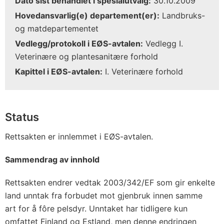
Dato sist behandlet i spesialutvalg:
30.10.2009
Hovedansvarlig(e) departement(er):
Landbruks-
og matdepartementet
Vedlegg/protokoll i EØS-avtalen:
Vedlegg I.
Veterinære og plantesanitære forhold
Kapittel i EØS-avtalen:
I. Veterinære forhold
Status
Rettsakten er innlemmet i EØS-avtalen.
Sammendrag av innhold
Rettsakten endrer vedtak 2003/342/EF som gir enkelte
land unntak fra forbudet mot gjenbruk innen samme
art for å fôre pelsdyr. Unntaket har tidligere kun
omfattet Finland og Estland, men denne endringen