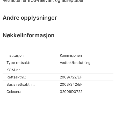
Rettakten er EØS-relevant og akseptabel
Andre opplysninger
Nøkkelinformasjon
Institusjon:
Kommisjonen
Type rettsakt:
Vedtak/beslutning
KOM-nr.:
Rettsaktnr.:
2009/722/EF
Basis rettsaktnr.:
2003/342/EF
Celexnr.:
32009D0722